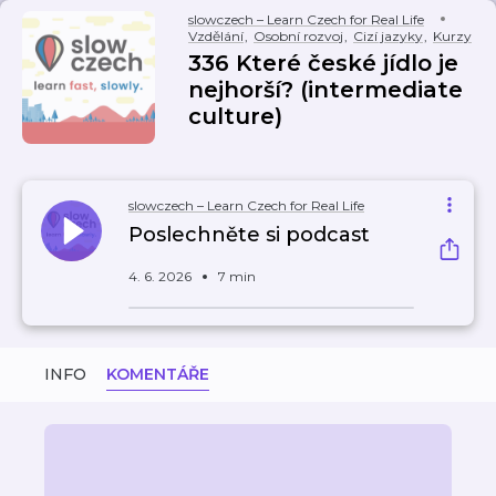
slowczech – Learn Czech for Real Life
Vzdělání
,
Osobní rozvoj
,
Cizí jazyky
,
Kurzy
336 Které české jídlo je
nejhorší? (intermediate
culture)
slowczech – Learn Czech for Real Life
Poslechněte si podcast
4. 6. 2026
7 min
INFO
KOMENTÁŘE