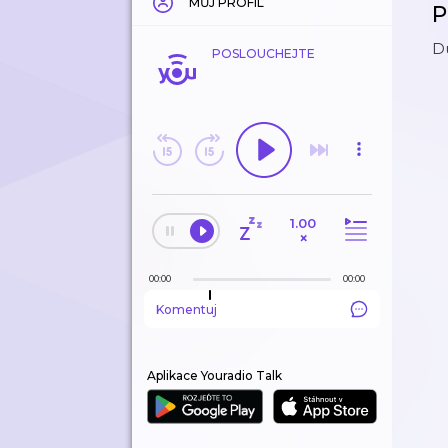
MŮJ PROFIL
P
Du
POSLOUCHEJTE
1.00
×
00:00
00:00
Komentuj
Aplikace Youradio Talk