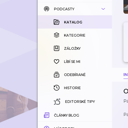
PODCASTY
KATALOG
KOUPENÉ
KATALOG
KATEGORIE
KATEGORIE
ZÁLOŽKY
ZÁLOŽKY
HISTORIE
LÍBÍ SE MI
I
ODEBÍRANÉ
HISTORIE
O
Pá
EDITORSKÉ TIPY
Pá
ČLÁNKY BLOG