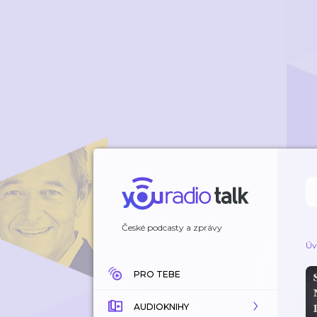
České podcasty a zprávy
Úv
PRO TEBE
AUDIOKNIHY