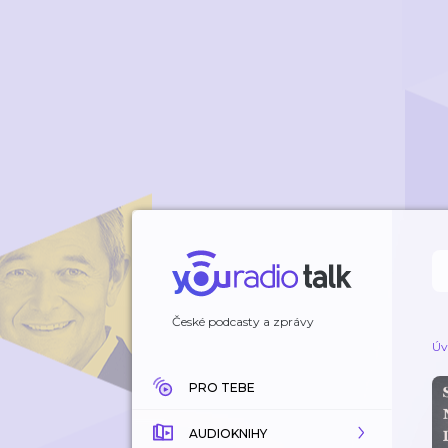
České podcasty a zprávy
Úv
PRO TEBE
AUDIOKNIHY