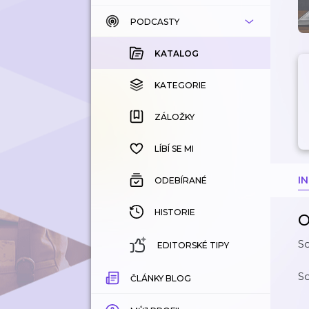
PODCASTY
KATALOG
KOUPENÉ
KATALOG
KATEGORIE
KATEGORIE
ZÁLOŽKY
ZÁLOŽKY
HISTORIE
LÍBÍ SE MI
I
ODEBÍRANÉ
HISTORIE
O
So
EDITORSKÉ TIPY
So
ČLÁNKY BLOG