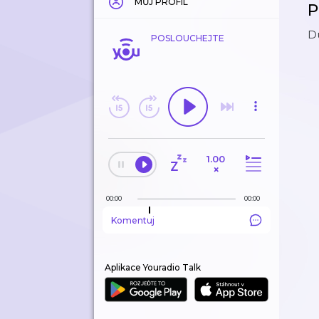
MŮJ PROFIL
P
Du
POSLOUCHEJTE
1.00
×
00:00
00:00
Komentuj
Aplikace Youradio Talk