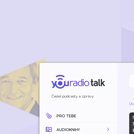
České podcasty a zprávy
Úv
PRO TEBE
AUDIOKNIHY