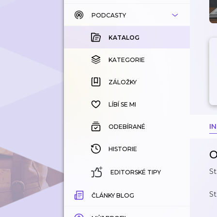
PODCASTY
KATALOG
KOUPENÉ
KATALOG
KATEGORIE
KATEGORIE
ZÁLOŽKY
ZÁLOŽKY
HISTORIE
LÍBÍ SE MI
I
ODEBÍRANÉ
HISTORIE
O
St
EDITORSKÉ TIPY
St
ČLÁNKY BLOG