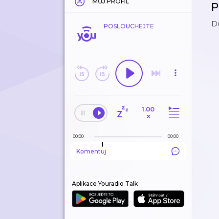
MŮJ PROFIL
P
Du
POSLOUCHEJTE
1.00
×
00:00
00:00
Komentuj
Aplikace Youradio Talk