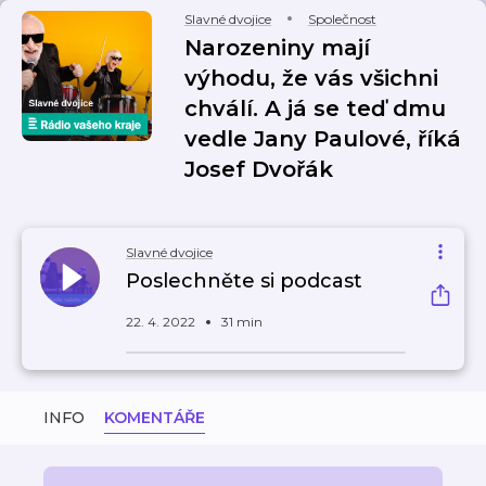
Slavné dvojice
Společnost
Narozeniny mají
výhodu, že vás všichni
chválí. A já se teď dmu
vedle Jany Paulové, říká
Josef Dvořák
Slavné dvojice
Poslechněte si podcast
22. 4. 2022
31 min
INFO
KOMENTÁŘE