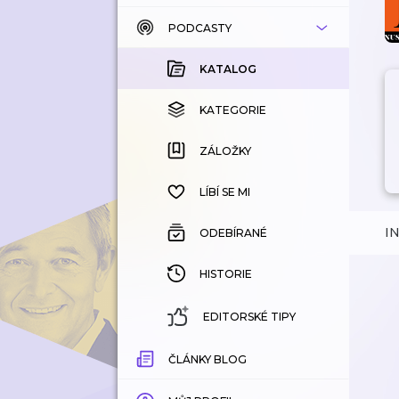
PODCASTY
KATALOG
KOUPENÉ
KATALOG
KATEGORIE
KATEGORIE
ZÁLOŽKY
ZÁLOŽKY
HISTORIE
LÍBÍ SE MI
I
ODEBÍRANÉ
HISTORIE
EDITORSKÉ TIPY
ČLÁNKY BLOG