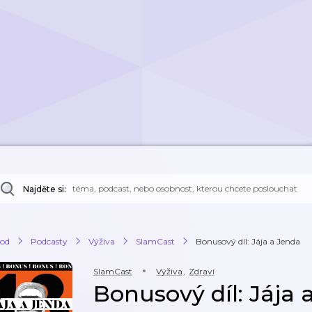
Najděte si:
od
Podcasty
Výživa
SlamCast
Bonusový díl: Jája a Jenda
SlamCast
Výživa
,
Zdraví
Bonusový díl: Jája 