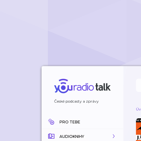
České podcasty a zprávy
Úv
PRO TEBE
AUDIOKNIHY