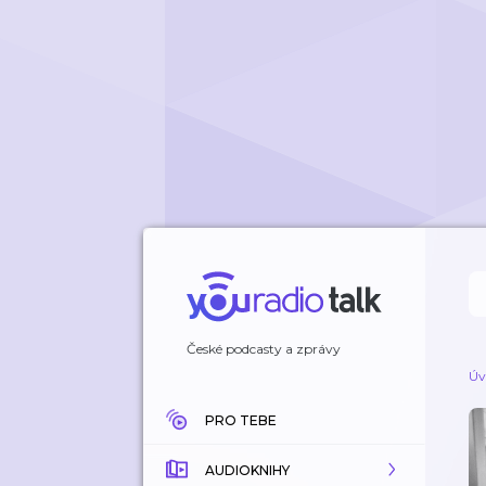
České podcasty a zprávy
Úv
PRO TEBE
AUDIOKNIHY