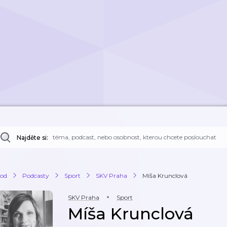
Najděte si:
od
Podcasty
Sport
SKV Praha
Míša Krunclová
SKV Praha
Sport
Míša Krunclová