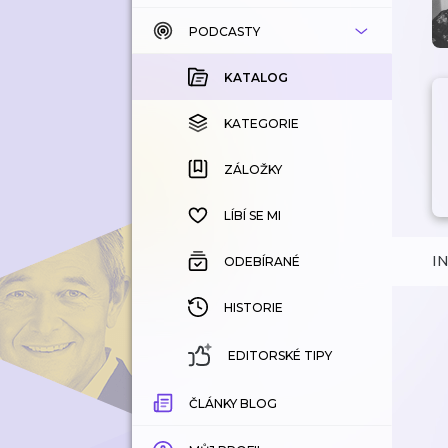
PODCASTY
KATALOG
KOUPENÉ
KATALOG
KATEGORIE
KATEGORIE
ZÁLOŽKY
ZÁLOŽKY
HISTORIE
LÍBÍ SE MI
I
ODEBÍRANÉ
HISTORIE
EDITORSKÉ TIPY
ČLÁNKY BLOG