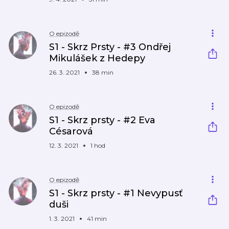
O epizodě
S1 - Skrz Prsty - #3 Ondřej
Mikulášek z Hedepy
26. 3. 2021
38 min
O epizodě
S1 - Skrz prsty - #2 Eva
Césarová
12. 3. 2021
1 hod
O epizodě
S1 - Skrz prsty - #1 Nevypusť
duši
1. 3. 2021
41 min