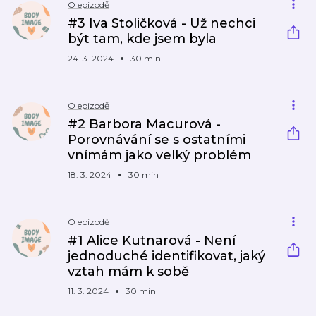
O epizodě
#3 Iva Stoličková - Už nechci
být tam, kde jsem byla
24. 3. 2024
30 min
O epizodě
#2 Barbora Macurová -
Porovnávání se s ostatními
vnímám jako velký problém
18. 3. 2024
30 min
O epizodě
#1 Alice Kutnarová - Není
jednoduché identifikovat, jaký
vztah mám k sobě
11. 3. 2024
30 min