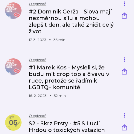
O epizodě
#2 Dominik Gerža - Slova mají
nezměrnou sílu a mohou
zlepšit den, ale také zničit celý
život
17. 3. 2023
35 min
O epizodě
#1 Marek Kos - Mysleli si, že
budu mít crop top a čivavu v
ruce, protože se řadím k
LGBTQ+ komunitě
16. 2. 2023
52 min
O epizodě
S2 - Skrz Prsty - #5 S Lucií
Hrdou o toxických vztazích