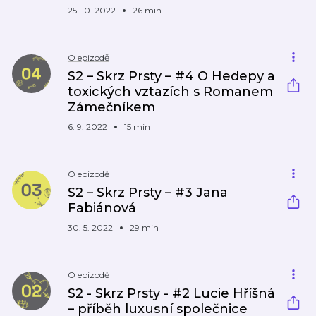
25. 10. 2022
26 min
O epizodě
S2 – Skrz Prsty – #4 O Hedepy a
toxických vztazích s Romanem
Zámečníkem
6. 9. 2022
15 min
O epizodě
S2 – Skrz Prsty – #3 Jana
Fabiánová
30. 5. 2022
29 min
O epizodě
S2 - Skrz Prsty - #2 Lucie Hříšná
– příběh luxusní společnice