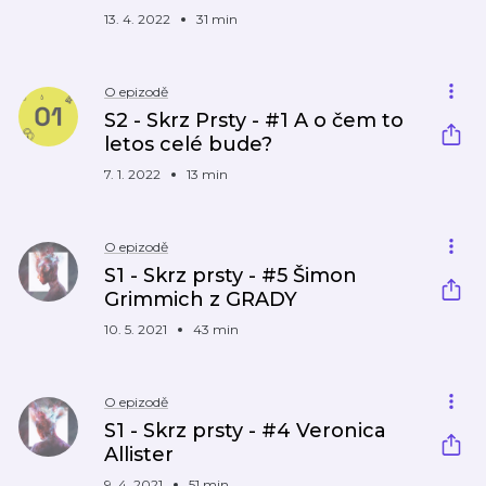
13. 4. 2022
31 min
O epizodě
S2 - Skrz Prsty - #1 A o čem to
letos celé bude?
7. 1. 2022
13 min
O epizodě
S1 - Skrz prsty - #5 Šimon
Grimmich z GRADY
10. 5. 2021
43 min
O epizodě
S1 - Skrz prsty - #4 Veronica
Allister
9. 4. 2021
51 min