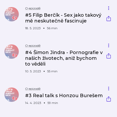
O epizodě
#5 Filip Berčík - Sex jako takový
mě neskutečně fascinuje
18. 5. 2023
56 min
O epizodě
#4 Šimon Jindra - Pornografie v
našich životech, aniž bychom
to věděli
10. 5. 2023
55 min
O epizodě
#3 Real talk s Honzou Burešem
14. 4. 2023
59 min