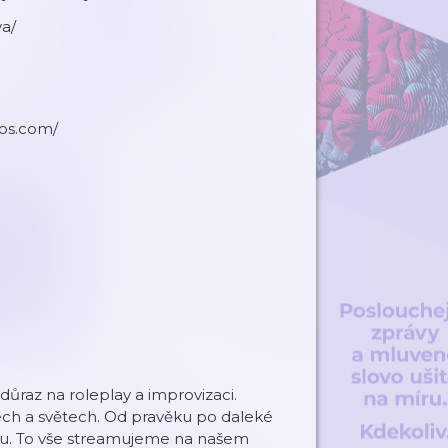
a/
ios.com/
důraz na roleplay a improvizaci.
ech a světech. Od pravěku po daleké
íčku. To vše streamujeme na našem