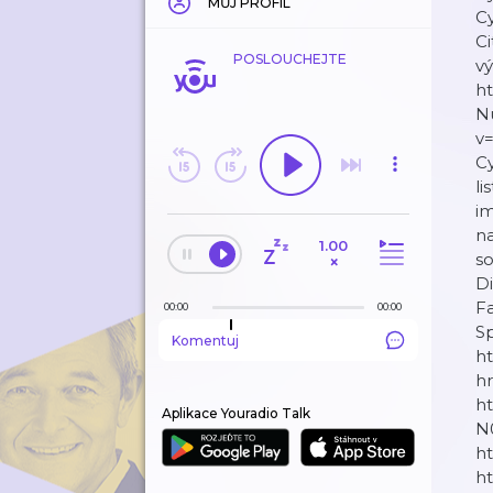
MŮJ PROFIL
Cy
Ci
POSLOUCHEJTE
vý
h
N
v
C
l
i
na
1.00
so
×
Di
F
00:00
00:00
S
Komentuj
h
hr
h
Aplikace Youradio Talk
N
h
ht