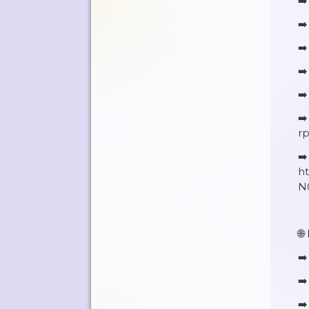
➡️
➡️
➡
➡️
➡
➡
rp
➡️
h
N
🌐
➡
➡️
➡