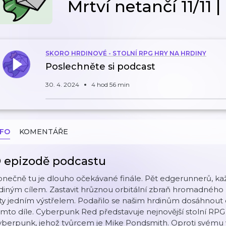
Mrtví netančí 11/11
SKORO HRDINOVÉ - STOLNÍ RPG HRY NA HRDINY
Poslechněte si podcast
30. 4. 2024
4 hod 56 min
NFO
KOMENTÁŘE
 epizodě podcastu
nečně tu je dlouho očekávané finále. Pět edgerunnerů, každ
diným cílem. Zastavit hrůznou orbitální zbraň hromadného 
ty jedním výstřelem. Podařilo se našim hrdinům dosáhnout c
mto díle. Cyberpunk Red představuje nejnovější stolní RPG
yberpunk, jehož tvůrcem je Mike Pondsmith. Oproti svému