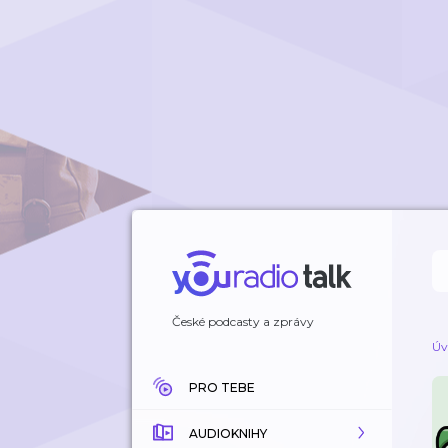
České podcasty a zprávy
Úv
PRO TEBE
AUDIOKNIHY