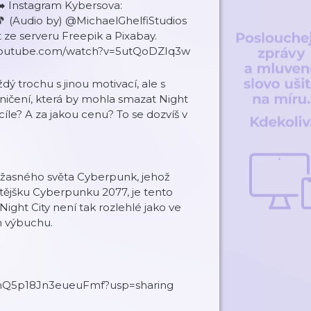
️ Instagram Kybersova:
 (Audio by) @MichaelGhelfiStudios
ze serveru Freepik a Pixabay.
youtube.com/watch?v=5utQoDZIq3w
ý trochu s jinou motivací, ale s
ničení, která by mohla smazat Night
íle? A za jakou cenu? To se dozvíš v
 úžasného světa Cyberpunk, jehož
ějšku Cyberpunku 2077, je tento
 Night City není tak rozlehlé jako ve
m výbuchu.
wjmQ5p18Jn3eueuFmf?usp=sharing