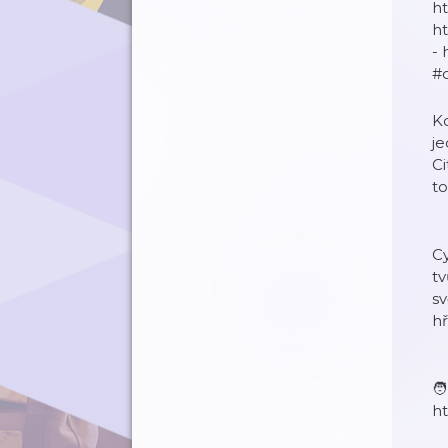
h
h
- 
#
Ko
je
Ci
to
Cy
t
sv
hř
🧑
h