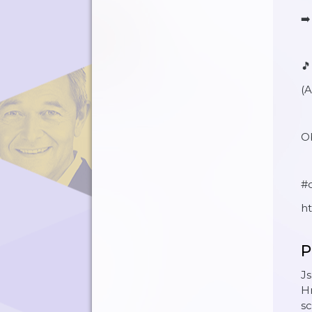
➡️

(A
O
#
h
P
Js
Hr
sc