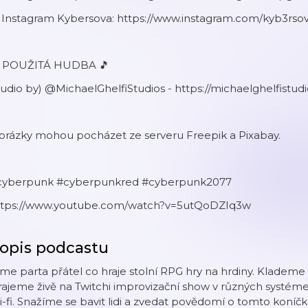
 Instagram Kybersova: https://www.instagram.com/kyb3rsov
 POUŽITÁ HUDBA 🎵
udio by) @MichaelGhelfiStudios - https://michaelghelfistud
brázky mohou pocházet ze serveru Freepik a Pixabay.
cyberpunk #cyberpunkred #cyberpunk2077
ttps://www.youtube.com/watch?v=5utQoDZIq3w
opis podcastu
me parta přátel co hraje stolní RPG hry na hrdiny. Klademe 
ajeme živě na Twitchi improvizační show v různých systém
i-fi. Snažíme se bavit lidi a zvedat povědomí o tomto kon