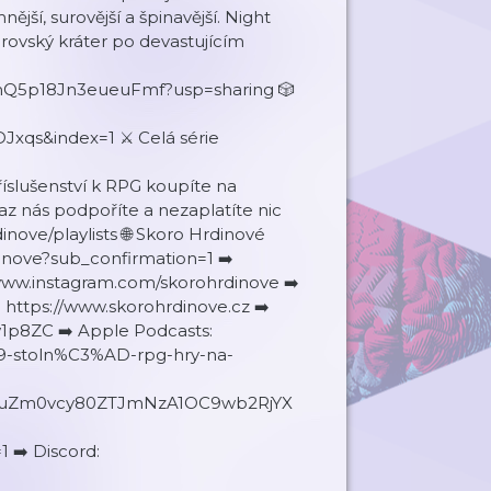
jší, surovější a špinavější. Night
brovský kráter po devastujícím
jmQ5p18Jn3eueuFmf?usp=sharing 🎲
s&index=1 ⚔️ Celá série
slušenství k RPG koupíte na
z nás podpoříte a nezaplatíte nic
inove/playlists 🌐 Skoro Hrdinové
dinove?sub_confirmation=1 ➡️
//www.instagram.com/skorohrdinove ➡️
https://www.skorohrdinove.cz ➡️
1p8ZC ➡️ Apple Podcasts:
A9-stoln%C3%AD-rpg-hry-na-
3IuZm0vcy80ZTJmNzA1OC9wb2RjYX
➡️ Discord: