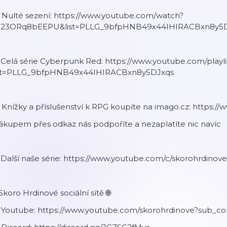
 Nulté sezení: https://www.youtube.com/watch?
=23ORq8bEEPU&list=PLLG_9bfpHNB49x44IHIRACBxn8y5D
 Celá série Cyberpunk Red: https://www.youtube.com/playli
ist=PLLG_9bfpHNB49x44IHIRACBxn8y5DJxqs
 Knížky a příslušenství k RPG koupíte na imago.cz: https:/
ákupem přes odkaz nás podpoříte a nezaplatíte nic navíc
 Další naše série: https://www.youtube.com/c/skorohrdinove/
 Skoro Hrdinové sociální sítě 🌐
️ Youtube: https://www.youtube.com/skorohrdinove?sub_co