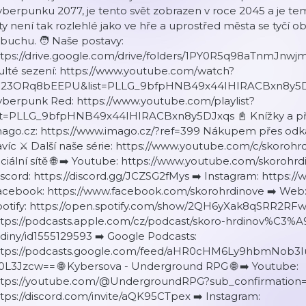
berpunku 2077, je tento svět zobrazen v roce 2045 a je temně
ty není tak rozlehlé jako ve hře a uprostřed města se tyčí o
buchu. 🧑 Naše postavy:
ttps://drive.google.com/drive/folders/1PY0R5q98aTnmJnw
ulté sezení: https://www.youtube.com/watch?
=23ORq8bEEPU&list=PLLG_9bfpHNB49x44IHIRACBxn8y5DJxq
yberpunk Red: https://www.youtube.com/playlist?
ist=PLLG_9bfpHNB49x44IHIRACBxn8y5DJxqs 📓 Knížky a pří
mago.cz: https://www.imago.cz/?ref=399 Nákupem přes odka
víc ⚔️ Další naše série: https://www.youtube.com/c/skorohrd
ciální sítě 🌐 ➡️ Youtube: https://www.youtube.com/skorohr
scord: https://discord.gg/JCZSG2fMys ➡️ Instagram: https:
acebook: https://www.facebook.com/skorohrdinove ➡️ Web: 
potify: https://open.spotify.com/show/2QH6yXak8qSRR2RFw
ttps://podcasts.apple.com/cz/podcast/skoro-hrdinov%C3%
diny/id1555129593 ➡️ Google Podcasts:
ttps://podcasts.google.com/feed/aHR0cHM6Ly9hbmNob
0L3Jzcw== 🌐 Kybersova - Underground RPG 🌐 ➡️ Youtube:
ttps://youtube.com/@UndergroundRPG?sub_confirmation=1 
tps://discord.com/invite/aQK95CTpex ➡️ Instagram: