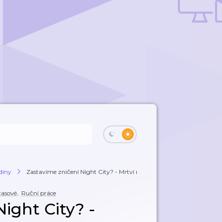
diny
Zastavíme zničení Night City? - Mrtví neta...
časové
,
Ruční práce
ight City? -