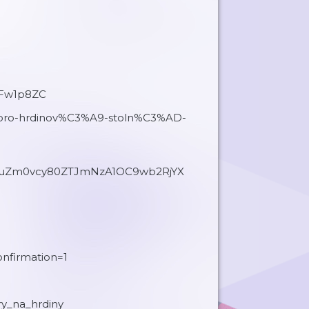
2RFw1p8ZC
/skoro-hrdinov%C3%A9-stoln%C3%AD-
3IuZm0vcy80ZTJmNzA1OC9wb2RjYX
nfirmation=1
ry_na_hrdiny