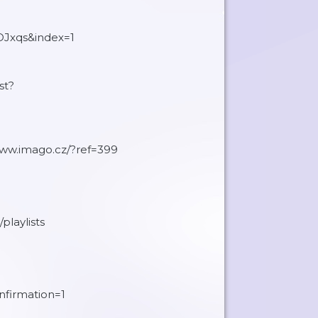
Jxqs&index=1
st?
/www.imago.cz/?ref=399
playlists
nfirmation=1