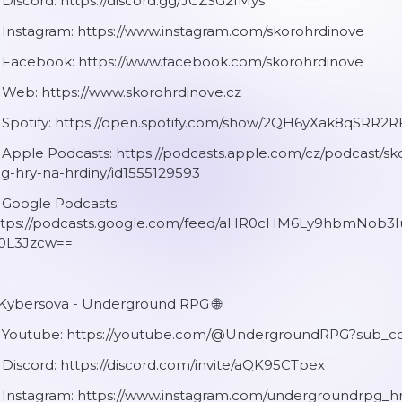
 Discord: https://discord.gg/JCZSG2fMys
 Instagram: https://www.instagram.com/skorohrdinove
️ Facebook: https://www.facebook.com/skorohrdinove
 Web: https://www.skorohrdinove.cz
️ Spotify: https://open.spotify.com/show/2QH6yXak8qSRR
️ Apple Podcasts: https://podcasts.apple.com/cz/podcast
g-hry-na-hrdiny/id1555129593
 Google Podcasts:
ttps://podcasts.google.com/feed/aHR0cHM6Ly9hbmNob
0L3Jzcw==
 Kybersova - Underground RPG 🌐
️ Youtube: https://youtube.com/@UndergroundRPG?sub_co
 Discord: https://discord.com/invite/aQK95CTpex
️ Instagram: https://www.instagram.com/undergroundrpg_h