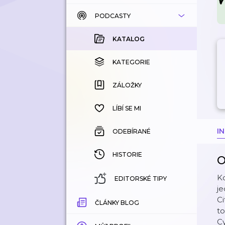
PODCASTY
KATALOG
KOUPENÉ
KATALOG
KATEGORIE
KATEGORIE
ZÁLOŽKY
ZÁLOŽKY
HISTORIE
LÍBÍ SE MI
I
ODEBÍRANÉ
HISTORIE
O
Ko
EDITORSKÉ TIPY
je
Ci
ČLÁNKY BLOG
to
C