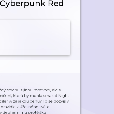
 | Cyberpunk Red
ý trochu s jinou motivací, ale s
ničení, která by mohla smazat Night
íle? A za jakou cenu? To se dozvíš v
 pravidla z úžasného světa
 videohernímu protějšku