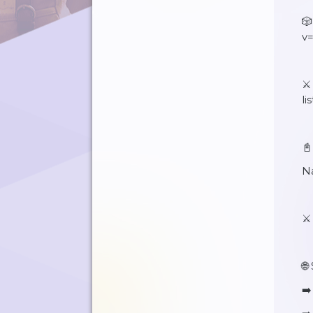

v
⚔️
l
📓
N
⚔️
🌐
➡