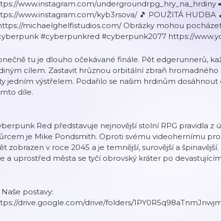
ttps://www.instagram.com/undergroundrpg_hry_na_hrdiny ➡
ttps://www.instagram.com/kyb3rsova/ 🎵 POUŽITÁ HUDBA 🎵
https://michaelghelfistudios.com/ Obrázky mohou pocházet 
cyberpunk #cyberpunkred #cyberpunk2077 https://www.
nečně tu je dlouho očekávané finále. Pět edgerunnerů, každ
diným cílem. Zastavit hrůznou orbitální zbraň hromadného 
ty jedním výstřelem. Podařilo se našim hrdinům dosáhnout c
mto díle.
berpunk Red představuje nejnovější stolní RPG pravidla z
vůrcem je Mike Pondsmith. Oproti svému videohernímu prot
ět zobrazen v roce 2045 a je temnější, surovější a špinavější.
e a uprostřed města se tyčí obrovský kráter po devastující
 Naše postavy:
ttps://drive.google.com/drive/folders/1PY0R5q98aTnmJn