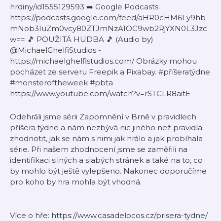
hrdiny/id1555129593 ➡️ Google Podcasts:
https://podcasts.google.com/feed/aHR0cHM6Ly9hb
mNob3IuZm0vcy80ZTJmNzA1OC9wb2RjYXN0L3Jzc
w== 🎵 POUŽITÁ HUDBA 🎵 (Audio by)
@MichaelGhelfiStudios -
https://michaelghelfistudios.com/ Obrázky mohou
pocházet ze serveru Freepik a Pixabay. #příšeratýdne
#monsteroftheweek #pbta
https://www.youtube.com/watch?v=rSTCLR8aitE
Odehráli jsme sérii Zapomnění v Brně v pravidlech
příšera týdne a nám nezbývá nic jiného než pravidla
zhodnotit, jak se nám s nimi jak hrálo a jak probíhala
série. Při našem zhodnocení jsme se zaměřili na
identifikaci silných a slabých stránek a také na to, co
by mohlo být ještě vylepšeno. Nakonec doporučíme
pro koho by hra mohla být vhodná.
Více o hře: https://www.casadelocos.cz/prisera-tydne/