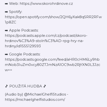
➡️ Web: https://www.skorohrdinove.cz
➡️ Spotify:
https://open.spotify.com/show/2QH6yXak8qSRR2RFw
1p8ZC
➡️ Apple Podcasts:
https://podcasts.apple.com/cz/podcast/skoro-
hrdinov%C3%A9-stoln%C3%AD-rpg-hry-na-
hrdiny/id1555129593
➡️ Google Podcasts:
https://podcasts.google.com/feed/aHR0cHM6Ly9hb
mNob3IuZm0vcy80ZTJmNzA1OC9wb2RjYXN0L3Jzc
w==
🎵 POUŽITÁ HUDBA 🎵
(Audio by) @MichaelGhelfiStudios -
https://michaelghelfistudios.com/