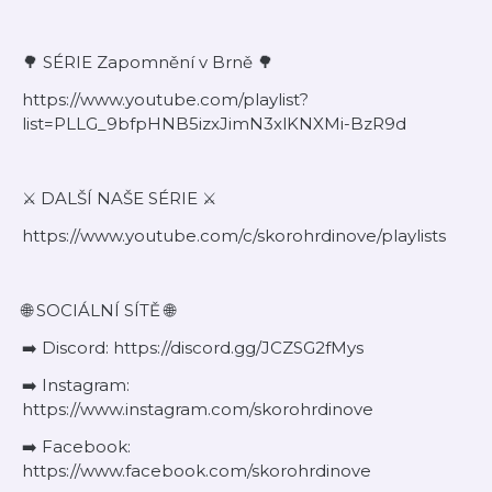
🌳 SÉRIE Zapomnění v Brně 🌳
https://www.youtube.com/playlist?
list=PLLG_9bfpHNB5izxJimN3xlKNXMi-BzR9d
⚔️ DALŠÍ NAŠE SÉRIE ⚔️
https://www.youtube.com/c/skorohrdinove/playlists
🌐 SOCIÁLNÍ SÍTĚ 🌐
➡️ Discord: https://discord.gg/JCZSG2fMys
➡️ Instagram:
https://www.instagram.com/skorohrdinove
➡️ Facebook:
https://www.facebook.com/skorohrdinove