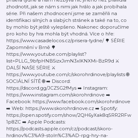
zhodnotit, jak se nám s nimi jak hrálo a jak probíhala
série. Při našem zhodnocení jsme se zaměřili na
identifikaci silných a slabých stránek a také na to, co
by mohlo být ještě vylepšeno. Nakonec doporučíme
pro koho by hra mohla být vhodná. Více o hře:
https://www.casadelocos.cz/prisera-tydne/ 🌳 SÉRIE
Zapomnění v Brně 🌳
https://www.youtube.com/playlist?
list=PLLG_9bfpHNB5izxJimN3xlKNXMi-BzR9d ⚔️
DALŠÍ NAŠE SÉRIE ⚔️
https://www.youtube.com/c/skorohrdinove/playlists 🌐
SOCIÁLNÍ SÍTĚ 🌐 ➡️ Discord:
https://discord.gg/JCZSG2fMys ➡️ Instagram:
https://www.instagram.com/skorohrdinove ➡️
Facebook: https://www.facebook.com/skorohrdinove
➡️ Web: https://www.skorohrdinove.cz ➡️ Spotify:
https://open.spotify.com/show/2QH6yXak8qSRR2RFw
1p8ZC ➡️ Apple Podcasts:
https://podcasts.apple.com/cz/podcast/skoro-
hrdinov%C3%A9-stoln%C3%AD-rpg-hry-na-