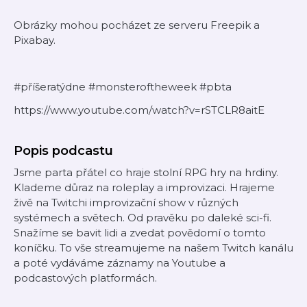
Obrázky mohou pocházet ze serveru Freepik a
Pixabay.
#příšeratýdne #monsteroftheweek #pbta
https://www.youtube.com/watch?v=rSTCLR8aitE
Popis podcastu
Jsme parta přátel co hraje stolní RPG hry na hrdiny.
Klademe důraz na roleplay a improvizaci. Hrajeme
živě na Twitchi improvizační show v různých
systémech a světech. Od pravěku po daleké sci-fi.
Snažíme se bavit lidi a zvedat povědomí o tomto
koníčku. To vše streamujeme na našem Twitch kanálu
a poté vydáváme záznamy na Youtube a
podcastových platformách.