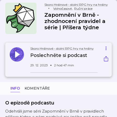
Skoro Hrdinové - stolní RPG hry na hrdiny
Volnočasové
,
Ruční práce
Zapomnění v Brně -
zhodnocení pravidel a
série | Příšera týdne
Skoro Hrdinové - stolní RPG hry na hrdiny
Poslechněte si podcast
29. 12. 2023
2 hod 47 min
INFO
KOMENTÁŘE
O epizodě podcastu
Odehráli jsme sérii Zapomnění v Brně v pravidlech
příšera týdne a nám nezbývá nic jiného než pravidla