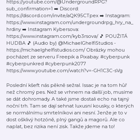
https://youtube.com/@UndergroundRPG?
sub_confirmation=1 ➡️ Discord:
https://discord.com/invite/aQK95CTpex ➡️ Instagram:
https://www.instagram.com/undergroundrpg_hry_na_
hrdiny ➡️ Instagram Kybersova:
https://www.instagram.com/kyb3rsova/ 🎵 POUŽITÁ
HUDBA 🎵 (Audio by) @MichaelGhelfiStudios -
https://michaelghelfistudios.com/ Obrázky mohou
pocházet ze serveru Freepik a Pixabay. #cyberpunk
#cyberpunkred #cyberpunk2077
https://www.youtube.com/watch?v=-GH1C3C-sVg
Poslední kšeft nás pěkně sežral. Issac je na tom hůř
než chromý pes. Než se vrhnem na další job, musíme
se dát dohromady. A také jsme dostali echo na tajný
noční trh. Tam se dají sehnat luxusní kousky, o kterých
se normálnímu smrtelníkovi ani nesní. Jenže je to v
dost ošklivý hotzóně, plný gangů a magorů. Ale co
naplat, bez rizika není zisk. Takže jdeme na to!