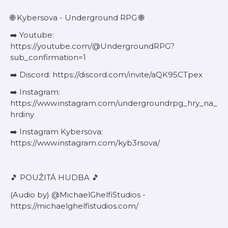
🌐 Kybersova - Underground RPG 🌐
➡️ Youtube:
https://youtube.com/@UndergroundRPG?
sub_confirmation=1
➡️ Discord: https://discord.com/invite/aQK95CTpex
➡️ Instagram:
https://www.instagram.com/undergroundrpg_hry_na_
hrdiny
➡️ Instagram Kybersova:
https://www.instagram.com/kyb3rsova/
🎵 POUŽITÁ HUDBA 🎵
(Audio by) @MichaelGhelfiStudios -
https://michaelghelfistudios.com/