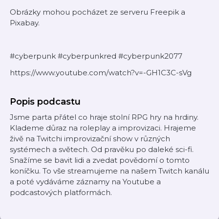
Obrázky mohou pocházet ze serveru Freepik a
Pixabay.
#cyberpunk #cyberpunkred #cyberpunk2077
https://www.youtube.com/watch?v=-GH1C3C-sVg
Popis podcastu
Jsme parta přátel co hraje stolní RPG hry na hrdiny.
Klademe důraz na roleplay a improvizaci. Hrajeme
živě na Twitchi improvizační show v různých
systémech a světech. Od pravěku po daleké sci-fi.
Snažíme se bavit lidi a zvedat povědomí o tomto
koníčku. To vše streamujeme na našem Twitch kanálu
a poté vydáváme záznamy na Youtube a
podcastových platformách.