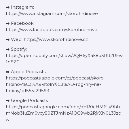
➡️ Instagram:
https://www.instagram.com/skorohrdinove
➡️ Facebook:
https://www.facebook.com/skorohrdinove
➡️ Web: https://www.skorohrdinove.cz
➡️ Spotify:
https://open.spotify.com/show/2QH6yXak8qSRR2RFw
1p8ZC
➡️ Apple Podcasts:
https://podcasts.apple.com/cz/podcast/skoro-
hrdinov%C3%A9-stoln%C3%AD-rpg-hry-na-
hrdiny/id1555129593
➡️ Google Podcasts:
https://podcasts.google.com/feed/aHR0cHM6Ly9hb
mNob3IuZm0vcy80ZTJmNzA1OC9wb2RjYXN0L3Jzc
w==