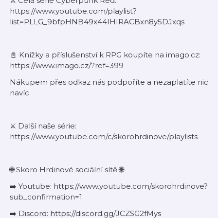
⚔️ Celá série Cyberpunk Red:
https://www.youtube.com/playlist?
list=PLLG_9bfpHNB49x44IHIRACBxn8y5DJxqs
📓 Knížky a příslušenství k RPG koupíte na imago.cz:
https://www.imago.cz/?ref=399
Nákupem přes odkaz nás podpoříte a nezaplatíte nic
navíc
⚔️ Další naše série:
https://www.youtube.com/c/skorohrdinove/playlists
🌐 Skoro Hrdinové sociální sítě 🌐
➡️ Youtube: https://www.youtube.com/skorohrdinove?
sub_confirmation=1
➡️ Discord: https://discord.gg/JCZSG2fMys