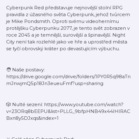
Cyberpunk Red představuje nejnovější stolní RPG
pravidla z úžasného světa Cyberpunk, jehož tvůrcem
je Mike Pondsmith. Oproti svému videohernímu
protějšku Cyberpunku 2077, je tento svět zobrazen v
roce 2045 a je temnější, surovější a špinavější. Night
City není tak rozlehlé jako ve hře a uprostřed města
se tyčí obrovský kráter po devastujícím výbuchu.
🧑 Naše postavy:
https://drive.google.com/drive/folders/1PY0R5q98aTn
mJnwjmQ5p18Jn3eueuFmf?usp=sharing
🎲 Nulté sezení: https://www.youtube.com/watch?
v=23ORq8bEEPU&list=PLLG_9bfpHNB49x44IHIRAC
Bxn8y5DJxqs&index=1