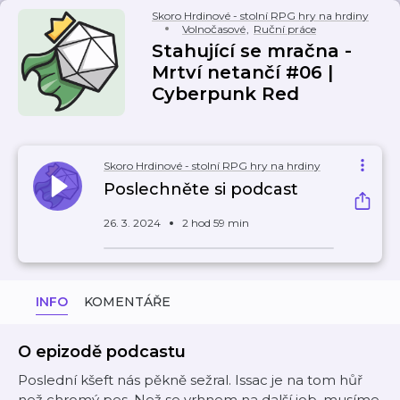
Skoro Hrdinové - stolní RPG hry na hrdiny
Volnočasové
,
Ruční práce
Stahující se mračna -
Mrtví netančí #06 |
Cyberpunk Red
Skoro Hrdinové - stolní RPG hry na hrdiny
Poslechněte si podcast
26. 3. 2024
2 hod 59 min
INFO
KOMENTÁŘE
O epizodě podcastu
Poslední kšeft nás pěkně sežral. Issac je na tom hůř
než chromý pes. Než se vrhnem na další job, musíme