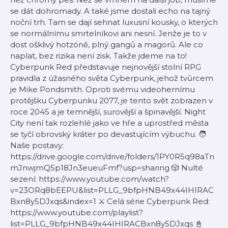
se dát dohromady. A také jsme dostali echo na tajný
noční trh. Tam se dají sehnat luxusní kousky, o kterých
se normálnímu smrtelníkovi ani nesní. Jenže je to v
dost ošklivý hotzóně, plný gangů a magorů. Ale co
naplat, bez rizika není zisk. Takže jdeme na to!
Cyberpunk Red představuje nejnovější stolní RPG
pravidla z úžasného světa Cyberpunk, jehož tvůrcem
je Mike Pondsmith. Oproti svému videohernímu
protějšku Cyberpunku 2077, je tento svět zobrazen v
roce 2045 a je temnější, surovější a špinavější. Night
City není tak rozlehlé jako ve hře a uprostřed města
se tyčí obrovský kráter po devastujícím výbuchu. 🧑
Naše postavy:
https://drive.google.com/drive/folders/1PY0R5q98aTn
mJnwjmQ5p18Jn3eueuFmf?usp=sharing 🎲 Nulté
sezení: https://www.youtube.com/watch?
v=23ORq8bEEPU&list=PLLG_9bfpHNB49x44IHIRAC
Bxn8y5DJxqs&index=1 ⚔️ Celá série Cyberpunk Red:
https://www.youtube.com/playlist?
list=PLLG_9bfpHNB49x44IHIRACBxn8y5DJxqs 📓