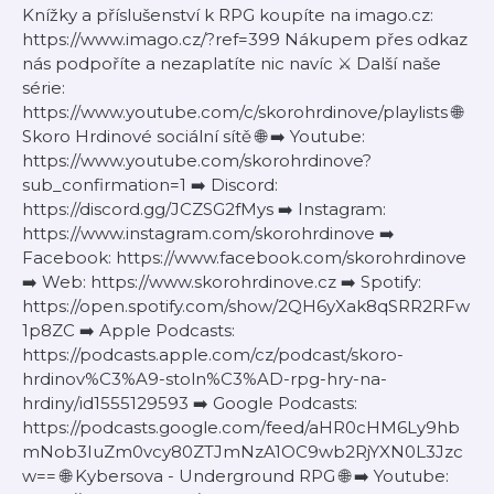
Knížky a příslušenství k RPG koupíte na imago.cz:
https://www.imago.cz/?ref=399 Nákupem přes odkaz
nás podpoříte a nezaplatíte nic navíc ⚔️ Další naše
série:
https://www.youtube.com/c/skorohrdinove/playlists 🌐
Skoro Hrdinové sociální sítě 🌐 ➡️ Youtube:
https://www.youtube.com/skorohrdinove?
sub_confirmation=1 ➡️ Discord:
https://discord.gg/JCZSG2fMys ➡️ Instagram:
https://www.instagram.com/skorohrdinove ➡️
Facebook: https://www.facebook.com/skorohrdinove
➡️ Web: https://www.skorohrdinove.cz ➡️ Spotify:
https://open.spotify.com/show/2QH6yXak8qSRR2RFw
1p8ZC ➡️ Apple Podcasts:
https://podcasts.apple.com/cz/podcast/skoro-
hrdinov%C3%A9-stoln%C3%AD-rpg-hry-na-
hrdiny/id1555129593 ➡️ Google Podcasts:
https://podcasts.google.com/feed/aHR0cHM6Ly9hb
mNob3IuZm0vcy80ZTJmNzA1OC9wb2RjYXN0L3Jzc
w== 🌐 Kybersova - Underground RPG 🌐 ➡️ Youtube: