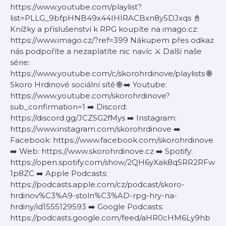
https://www.youtube.com/playlist?
list=PLLG_9bfpHNB49x44IHIRACBxn8y5DJxqs 📓
Knížky a příslušenství k RPG koupíte na imago.cz:
https://www.imago.cz/?ref=399 Nákupem přes odkaz
nás podpoříte a nezaplatíte nic navíc ⚔️ Další naše
série:
https://www.youtube.com/c/skorohrdinove/playlists 🌐
Skoro Hrdinové sociální sítě 🌐 ➡️ Youtube:
https://www.youtube.com/skorohrdinove?
sub_confirmation=1 ➡️ Discord:
https://discord.gg/JCZSG2fMys ➡️ Instagram:
https://www.instagram.com/skorohrdinove ➡️
Facebook: https://www.facebook.com/skorohrdinove
➡️ Web: https://www.skorohrdinove.cz ➡️ Spotify:
https://open.spotify.com/show/2QH6yXak8qSRR2RFw
1p8ZC ➡️ Apple Podcasts:
https://podcasts.apple.com/cz/podcast/skoro-
hrdinov%C3%A9-stoln%C3%AD-rpg-hry-na-
hrdiny/id1555129593 ➡️ Google Podcasts:
https://podcasts.google.com/feed/aHR0cHM6Ly9hb