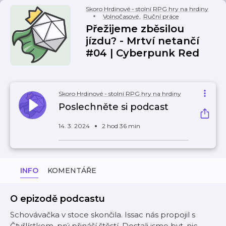
Skoro Hrdinové - stolní RPG hry na hrdiny
Volnočasové
,
Ruční práce
Přežijeme zběsilou
jízdu? - Mrtví netančí
#04 | Cyberpunk Red
Skoro Hrdinové - stolní RPG hry na hrdiny
Poslechněte si podcast
14. 3. 2024
2 hod 36 min
INFO
KOMENTÁŘE
O epizodě podcastu
Schovávačka v stoce skončila. Issac nás propojil s
Čtyřlístkem, prý přináší štěstí. Dostali jsme byt, nic