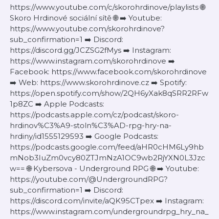
https://www.youtube.com/c/skorohrdinove/playlists 🌐
Skoro Hrdinové sociální sítě 🌐 ➡️ Youtube:
https://www.youtube.com/skorohrdinove?
sub_confirmation=1 ➡️ Discord:
https://discord.gg/JCZSG2fMys ➡️ Instagram:
https://www.instagram.com/skorohrdinove ➡️
Facebook: https://www.facebook.com/skorohrdinove
➡️ Web: https://www.skorohrdinove.cz ➡️ Spotify:
https://open.spotify.com/show/2QH6yXak8qSRR2RFw
1p8ZC ➡️ Apple Podcasts:
https://podcasts.apple.com/cz/podcast/skoro-
hrdinov%C3%A9-stoln%C3%AD-rpg-hry-na-
hrdiny/id1555129593 ➡️ Google Podcasts:
https://podcasts.google.com/feed/aHR0cHM6Ly9hb
mNob3IuZm0vcy80ZTJmNzA1OC9wb2RjYXN0L3Jzc
w== 🌐 Kybersova - Underground RPG 🌐 ➡️ Youtube:
https://youtube.com/@UndergroundRPG?
sub_confirmation=1 ➡️ Discord:
https://discord.com/invite/aQK95CTpex ➡️ Instagram:
https://www.instagram.com/undergroundrpg_hry_na_