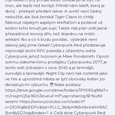
moc, ale lepší než kontyš. Přihrál nám kšeft, který je
divný - překazit předání rakve. A uvnitř není žádný
nebožtík, ale živá ženská! Tiger Claws to chtějí
fláknout nějakým asijským křeftařům a poldové už
kolem toho krouží jak supi. Takže náš plán zněl jasně -
přepadnout konvoj dřív, než dojedou na místo
setkání. No a co ti budu povídat... výsledek není
takový jaký jsme čekali! Cyberpunk Red představuje
nejnovější stolní RPG pravidla z úžasného světa
Cyberpunk, jehož tvůrcem je Mike Pondsmith. Oproti
svému videohernímu protějšku Cyberpunku 2077, je
tento svět zobrazen v roce 2045 a je temnější,
surovější a špinavější. Night City není tak rozlehlé jako
ve hře a uprostřed města se tyčí obrovský kráter po
devastujícím výbuchu. 🧑 Naše postavy:
https://drive.google.com/drive/folders/1PY0R5q98aTn
mJnwjmQ5p18Jn3eueuFmf?usp=sharing 🎲 Nulté
sezení: https://www.youtube.com/watch?
v=23ORq8bEEPU&list=PLLG_9bfpHNB49x44IHIRAC
Bxn8y5DJxqs&index=1 ⚔️ Celá série Cyberpunk Red: