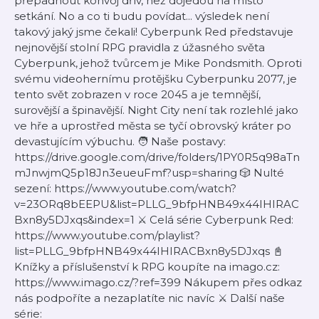
přepadnout konvoj dřív, než dojedou na místo
setkání. No a co ti budu povídat... výsledek není
takový jaký jsme čekali! Cyberpunk Red představuje
nejnovější stolní RPG pravidla z úžasného světa
Cyberpunk, jehož tvůrcem je Mike Pondsmith. Oproti
svému videohernímu protějšku Cyberpunku 2077, je
tento svět zobrazen v roce 2045 a je temnější,
surovější a špinavější. Night City není tak rozlehlé jako
ve hře a uprostřed města se tyčí obrovský kráter po
devastujícím výbuchu. 🧑 Naše postavy:
https://drive.google.com/drive/folders/1PY0R5q98aTn
mJnwjmQ5p18Jn3eueuFmf?usp=sharing 🎲 Nulté
sezení: https://www.youtube.com/watch?
v=23ORq8bEEPU&list=PLLG_9bfpHNB49x44IHIRAC
Bxn8y5DJxqs&index=1 ⚔️ Celá série Cyberpunk Red:
https://www.youtube.com/playlist?
list=PLLG_9bfpHNB49x44IHIRACBxn8y5DJxqs 📓
Knížky a příslušenství k RPG koupíte na imago.cz:
https://www.imago.cz/?ref=399 Nákupem přes odkaz
nás podpoříte a nezaplatíte nic navíc ⚔️ Další naše
série: