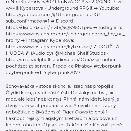
mNob3IuZm0vcy80ZTJmNzA1OC9wb2RjYXN0L3Jzc
w== 🌐 Kybersova - Underground RPG 🌐 ➡️ Youtube:
https://youtube.com/@UndergroundRPG?
sub_confirmation=1 ➡️ Discord:
https://discord.com/invite/aQK95CTpex ➡️ Instagram:
https://www.instagram.com/undergroundrpg_hry_na_
hrdiny ➡️ Instagram Kybersova:
https://www.instagram.com/kyb3rsova/ 🎵 POUŽITÁ
HUDBA 🎵 (Audio by) @MichaelGhelfiStudios -
https://michaelghelfistudios.com/ Obrázky mohou
pocházet ze serveru Freepik a Pixabay. #cyberpunk
#cyberpunkred #cyberpunk2077
Schovávačka v stoce skončila. Issac nás propojil s
Čtyřlístkem, prý přináší štěstí. Dostali jsme byt, nic
moc, ale lepší než kontyš. Přihrál nám kšeft, který je
divný - překazit předání rakve. A uvnitř není žádný
nebožtík, ale živá ženská! Tiger Claws to chtějí
fláknout nějakým asijským křeftařům a poldové už
kolem toho krouží jak supi. Takže náš plán zněl jasně -