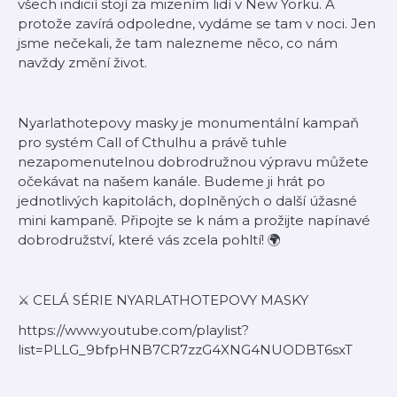
všech indicií stojí za mizením lidí v New Yorku. A
protože zavírá odpoledne, vydáme se tam v noci. Jen
jsme nečekali, že tam nalezneme něco, co nám
navždy změní život.
Nyarlathotepovy masky je monumentální kampaň
pro systém Call of Cthulhu a právě tuhle
nezapomenutelnou dobrodružnou výpravu můžete
očekávat na našem kanále. Budeme ji hrát po
jednotlivých kapitolách, doplněných o další úžasné
mini kampaně. Připojte se k nám a prožijte napínavé
dobrodružství, které vás zcela pohltí! 🌍
⚔️ CELÁ SÉRIE NYARLATHOTEPOVY MASKY
https://www.youtube.com/playlist?
list=PLLG_9bfpHNB7CR7zzG4XNG4NUODBT6sxT