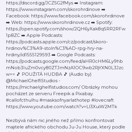
https://discord.gg/JCZSG2fMys ➡️ Instagram:
https://www.instagram.com/skorohrdinove ➡️
Facebook: https://www.facebook.com/skorohrdinove
➡️ Web: https://www.skorohrdinove.cz ➡️ Spotify:
https://open.spotify.com/show/2QH6yXak8qSRR2RFw
1p8ZC ➡️ Apple Podcasts:
https://podcasts.apple.com/cz/podcast/skoro-
hrdinov%C3%A9-stoln%C3%AD-rpg-hry-na-
hrdiny/id1555129593 ➡️ Google Podcasts:
https://podcasts.google.com/feed/aHR0cHM6Ly9hb
mNob3IuZm0vcy80ZTJmNzA1OC9wb2RjYXN0L3Jzc
w== 🎵 POUŽITÁ HUDBA 🎵 (Audio by)
@MichaelGhelfiStudios -
https://michaelghelfistudios.com/ Obrázky mohou
pocházet ze serveru Freepik a Pixabay.
#callofcthulhu #masksofnyarlathotep #lovecraft
https://www.youtube.com/watch?v=Ll3XuiW2MTk
Nezbývá nám nic jiného než přímo konfrontovat
majitele afrického obchodu Ju-Ju House, který podle