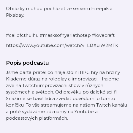
Obrázky mohou pocházet ze serveru Freepik a
Pixabay.
#callofcthulhu #masksofnyarlathotep #lovecraft
https://www.youtube.com/watch?v=Ll3XuiW2MTk
Popis podcastu
Jsme parta přátel co hraje stolní RPG hry na hrdiny.
Klademe důraz na roleplay a improvizaci. Hrajeme
živě na Twitchi improvizační show v různých
systémech a světech. Od pravěku po daleké sci-fi.
Snažíme se bavit lidi a zvedat povědomí o tomto
koníčku. To vše streamujeme na našem Twitch kanálu
a poté vydáváme záznamy na Youtube a
podcastových platformách.