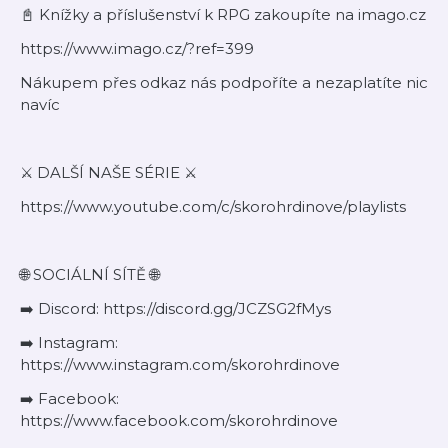
📓 Knížky a příslušenství k RPG zakoupíte na imago.cz
https://www.imago.cz/?ref=399
Nákupem přes odkaz nás podpoříte a nezaplatíte nic
navíc
⚔️ DALŠÍ NAŠE SÉRIE ⚔️
https://www.youtube.com/c/skorohrdinove/playlists
🌐 SOCIÁLNÍ SÍTĚ 🌐
➡️ Discord: https://discord.gg/JCZSG2fMys
➡️ Instagram:
https://www.instagram.com/skorohrdinove
➡️ Facebook:
https://www.facebook.com/skorohrdinove