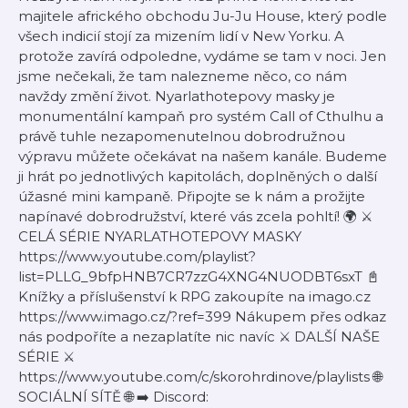
majitele afrického obchodu Ju-Ju House, který podle
všech indicií stojí za mizením lidí v New Yorku. A
protože zavírá odpoledne, vydáme se tam v noci. Jen
jsme nečekali, že tam nalezneme něco, co nám
navždy změní život. Nyarlathotepovy masky je
monumentální kampaň pro systém Call of Cthulhu a
právě tuhle nezapomenutelnou dobrodružnou
výpravu můžete očekávat na našem kanále. Budeme
ji hrát po jednotlivých kapitolách, doplněných o další
úžasné mini kampaně. Připojte se k nám a prožijte
napínavé dobrodružství, které vás zcela pohltí! 🌍 ⚔️
CELÁ SÉRIE NYARLATHOTEPOVY MASKY
https://www.youtube.com/playlist?
list=PLLG_9bfpHNB7CR7zzG4XNG4NUODBT6sxT 📓
Knížky a příslušenství k RPG zakoupíte na imago.cz
https://www.imago.cz/?ref=399 Nákupem přes odkaz
nás podpoříte a nezaplatíte nic navíc ⚔️ DALŠÍ NAŠE
SÉRIE ⚔️
https://www.youtube.com/c/skorohrdinove/playlists 🌐
SOCIÁLNÍ SÍTĚ 🌐 ➡️ Discord: