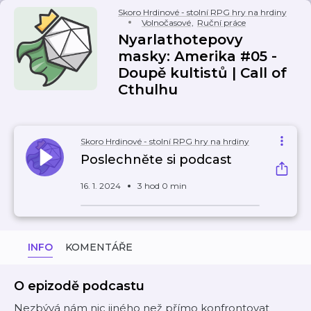
Skoro Hrdinové - stolní RPG hry na hrdiny
Volnočasové
,
Ruční práce
Nyarlathotepovy
masky: Amerika #05 -
Doupě kultistů | Call of
Cthulhu
Skoro Hrdinové - stolní RPG hry na hrdiny
Poslechněte si podcast
16. 1. 2024
3 hod 0 min
INFO
KOMENTÁŘE
O epizodě podcastu
Nezbývá nám nic jiného než přímo konfrontovat