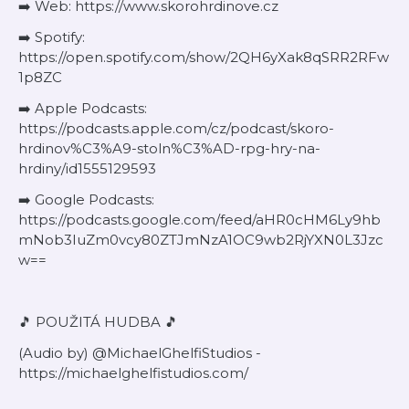
➡️ Web: https://www.skorohrdinove.cz
➡️ Spotify:
https://open.spotify.com/show/2QH6yXak8qSRR2RFw
1p8ZC
➡️ Apple Podcasts:
https://podcasts.apple.com/cz/podcast/skoro-
hrdinov%C3%A9-stoln%C3%AD-rpg-hry-na-
hrdiny/id1555129593
➡️ Google Podcasts:
https://podcasts.google.com/feed/aHR0cHM6Ly9hb
mNob3IuZm0vcy80ZTJmNzA1OC9wb2RjYXN0L3Jzc
w==
🎵 POUŽITÁ HUDBA 🎵
(Audio by) @MichaelGhelfiStudios -
https://michaelghelfistudios.com/