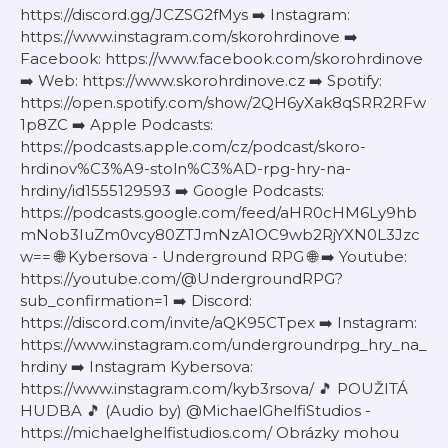
https://discord.gg/JCZSG2fMys ➡️ Instagram:
https://www.instagram.com/skorohrdinove ➡️
Facebook: https://www.facebook.com/skorohrdinove
➡️ Web: https://www.skorohrdinove.cz ➡️ Spotify:
https://open.spotify.com/show/2QH6yXak8qSRR2RFw
1p8ZC ➡️ Apple Podcasts:
https://podcasts.apple.com/cz/podcast/skoro-
hrdinov%C3%A9-stoln%C3%AD-rpg-hry-na-
hrdiny/id1555129593 ➡️ Google Podcasts:
https://podcasts.google.com/feed/aHR0cHM6Ly9hb
mNob3IuZm0vcy80ZTJmNzA1OC9wb2RjYXN0L3Jzc
w== 🌐 Kybersova - Underground RPG 🌐 ➡️ Youtube:
https://youtube.com/@UndergroundRPG?
sub_confirmation=1 ➡️ Discord:
https://discord.com/invite/aQK95CTpex ➡️ Instagram:
https://www.instagram.com/undergroundrpg_hry_na_
hrdiny ➡️ Instagram Kybersova:
https://www.instagram.com/kyb3rsova/ 🎵 POUŽITÁ
HUDBA 🎵 (Audio by) @MichaelGhelfiStudios -
https://michaelghelfistudios.com/ Obrázky mohou