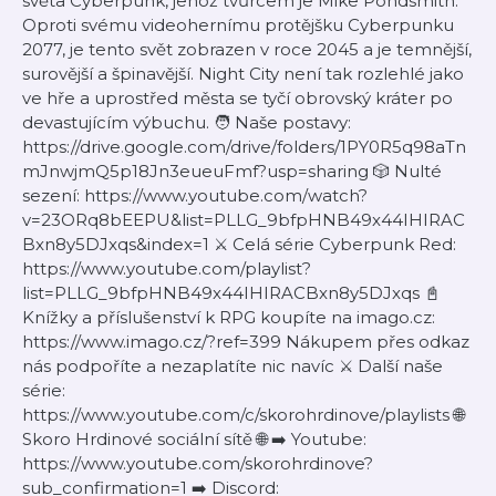
světa Cyberpunk, jehož tvůrcem je Mike Pondsmith.
Oproti svému videohernímu protějšku Cyberpunku
2077, je tento svět zobrazen v roce 2045 a je temnější,
surovější a špinavější. Night City není tak rozlehlé jako
ve hře a uprostřed města se tyčí obrovský kráter po
devastujícím výbuchu. 🧑 Naše postavy:
https://drive.google.com/drive/folders/1PY0R5q98aTn
mJnwjmQ5p18Jn3eueuFmf?usp=sharing 🎲 Nulté
sezení: https://www.youtube.com/watch?
v=23ORq8bEEPU&list=PLLG_9bfpHNB49x44IHIRAC
Bxn8y5DJxqs&index=1 ⚔️ Celá série Cyberpunk Red:
https://www.youtube.com/playlist?
list=PLLG_9bfpHNB49x44IHIRACBxn8y5DJxqs 📓
Knížky a příslušenství k RPG koupíte na imago.cz:
https://www.imago.cz/?ref=399 Nákupem přes odkaz
nás podpoříte a nezaplatíte nic navíc ⚔️ Další naše
série:
https://www.youtube.com/c/skorohrdinove/playlists 🌐
Skoro Hrdinové sociální sítě 🌐 ➡️ Youtube:
https://www.youtube.com/skorohrdinove?
sub_confirmation=1 ➡️ Discord: