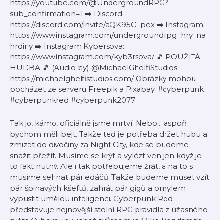
https://youtube.com/@UndergroundRPG?
sub_confirmation=1 ➡️ Discord:
https://discord.com/invite/aQK95CTpex ➡️ Instagram:
https://www.instagram.com/undergroundrpg_hry_na_
hrdiny ➡️ Instagram Kybersova:
https://www.instagram.com/kyb3rsova/ 🎵 POUŽITÁ
HUDBA 🎵 (Audio by) @MichaelGhelfiStudios -
https://michaelghelfistudios.com/ Obrázky mohou
pocházet ze serveru Freepik a Pixabay. #cyberpunk
#cyberpunkred #cyberpunk2077
Tak jo, kámo, oficiálně jsme mrtví. Nebo... aspoň
bychom měli bejt. Takže teď je potřeba držet hubu a
zmizet do divočiny za Night City, kde se budeme
snažit přežít. Musíme se krýt a vylézt ven jen když je
to fakt nutný. Ale i tak potřebujeme žrát, a na to si
musíme sehnat pár edáčů. Takže budeme muset vzít
pár špinavých kšeftů, zahrát pár gigů a omylem
vypustit umělou inteligenci. Cyberpunk Red
představuje nejnovější stolní RPG pravidla z úžasného