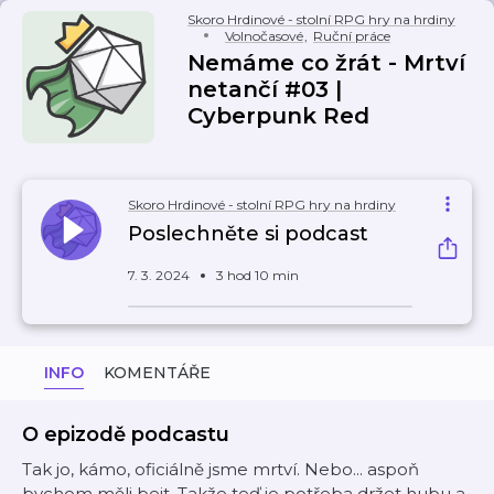
Skoro Hrdinové - stolní RPG hry na hrdiny
Volnočasové
,
Ruční práce
Nemáme co žrát - Mrtví
netančí #03 |
Cyberpunk Red
Skoro Hrdinové - stolní RPG hry na hrdiny
Poslechněte si podcast
7. 3. 2024
3 hod 10 min
INFO
KOMENTÁŘE
O epizodě podcastu
Tak jo, kámo, oficiálně jsme mrtví. Nebo... aspoň
bychom měli bejt. Takže teď je potřeba držet hubu a