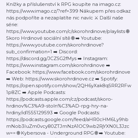
Knížky a příslušenství k RPG koupíte na imago.cz:
https://www.imago.cz/?ref=399 Nákupem přes odkaz
nás podpoříte a nezaplatíte nic navíc ⚔️ Další naše
série:
https://www.youtube.com/c/skorohrdinove/playlists 🌐
Skoro Hrdinové sociální sítě 🌐 ➡️ Youtube:
https://www.youtube.com/skorohrdinove?
sub_confirmation=1 ➡️ Discord:
https://discord.gg/JCZSG2fMys ➡️ Instagram:
https://www.instagram.com/skorohrdinove ➡️
Facebook: https://www.facebook.com/skorohrdinove
➡️ Web: https://www.skorohrdinove.cz ➡️ Spotify:
https://open.spotify.com/show/2QH6yXak8qSRR2RFw
1p8ZC ➡️ Apple Podcasts:
https://podcasts.apple.com/cz/podcast/skoro-
hrdinov%C3%A9-stoln%C3%AD-rpg-hry-na-
hrdiny/id1555129593 ➡️ Google Podcasts:
https://podcasts.google.com/feed/aHR0cHM6Ly9hb
mNob3IuZm0vcy80ZTJmNzA1OC9wb2RjYXN0L3Jzc
w== 🌐 Kybersova - Underground RPG 🌐 ➡️ Youtube: