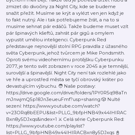
zmizet do divočiny za Night City, kde se budeme
snažit přežít. Musíme se krýt a vylézt ven jen když je
to fakt nutný. Ale i tak potřebujeme žrát, a na to si
musíme sehnat pár edáčů. Takže budeme muset vzít
pár špinavých kšeftů, zahrát pár gigů a omylem
vypustit umělou inteligenci. Cyberpunk Red
představuje nejnovější stolní RPG pravidla z úžasného
světa Cyberpunk, jehož tvůrcem je Mike Pondsmith.
Oproti svému videohernímu protějšku Cyberpunku
2077, je tento svět zobrazen v roce 2045 a je temnější,
surovější a špinavější. Night City není tak rozlehlé jako
ve hře a uprostřed města se tyčí obrovský kráter po
devastujícím výbuchu. 🧑 Naše postavy:
https://drive.google.com/drive/folders/1PY0R5q98aTn
mJnwjmQ5p18Jn3eueuFmf?usp=sharing 🎲 Nulté
sezení: https://www.youtube.com/watch?
v=23ORq8bEEPU&list=PLLG_9bfpHNB49x44IHIRAC
Bxn8y5DJxqs&index=1 ⚔️ Celá série Cyberpunk Red:
https://www.youtube.com/playlist?
list=PLLG_9bfpHNB49x44IHIRACBxn8y5DJxqs 📓