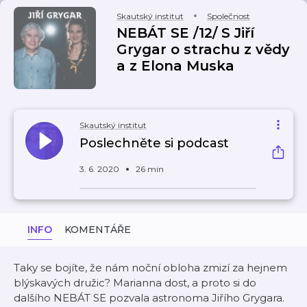
Skautský institut
Společnost
NEBÁT SE /12/ S Jiří
Grygar o strachu z vědy
a z Elona Muska
Skautský institut
Poslechněte si podcast
3. 6. 2020
26 min
INFO
KOMENTÁŘE
Taky se bojíte, že nám noční obloha zmizí za hejnem
blýskavých družic? Marianna dost, a proto si do
dalšího NEBÁT SE pozvala astronoma Jiřího Grygara.