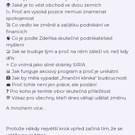
🌍 Jaké je to vést obchod ve dvou zemích
📉 Proč ani vysoká pozice nemusí znamenat
spokojenost
🚀 Co vedlo ke změně a začátku podnikání ve
financích
🧠 Co je podle Zdeňka skutečné podnikatelské
myšlení
🤝 Jak se buduje tým a proč na něm záleží víc než kdy
dřív
⭐ Co vnímá jako silné stránky SIRIA
📊 Jak funguje akciový program a proč je unikátní
🏥 Jak by měla vypadat „finanční klinika“ budoucnosti
💼 Proč tohle není jen práce, ale poslání
❓ Pro koho je tenhle obor skutečná příležitost
💬 Vzkaz pro všechny, kteří dnes váhají udělat změnu
A mnohem více…
Protože někdy největší krok vpřed začíná tím, že se