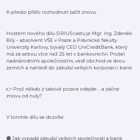
A přesto přišlo rozhodnutí začít znovu.
Hostem nového dílu SIRIUScastu je Mgr. Ing. Zdeněk
Bílý - absolvent VŠE v Praze a Právnické fakulty
Univerzity Karlovy, bývalý CEO UniCreditBank, který
má za sebou více než 25 let v bankovnictví. Prošel
nadnárodními společnostmi, vedl obchod ve dvou
zemích a nahlédl do zákulisí velkých korporací i bank.
👉 Proč někdo z takové pozice odejde… a začne
znovu od nuly?
V tomhle dílu se dozvíte:
🟠 Jak vypadá zákulisí velkých společností a bank