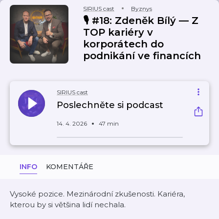
SIRIUS cast
Byznys
🎙️ #18: Zdeněk Bílý — Z
TOP kariéry v
korporátech do
podnikání ve financích
SIRIUS cast
Poslechněte si podcast
14. 4. 2026
47 min
INFO
KOMENTÁŘE
Vysoké pozice. Mezinárodní zkušenosti. Kariéra,
kterou by si většina lidí nechala.