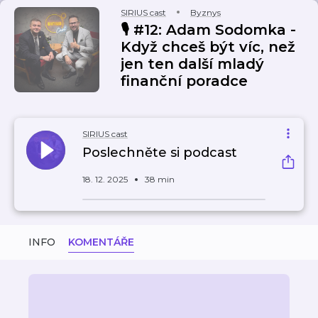
SIRIUS cast
Byznys
🎙️ #12: Adam Sodomka -
Když chceš být víc, než
jen ten další mladý
finanční poradce
SIRIUS cast
Poslechněte si podcast
18. 12. 2025
38 min
INFO
KOMENTÁŘE