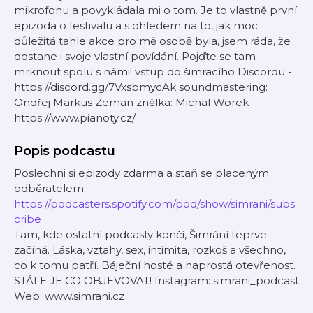
mikrofonu a povykládala mi o tom. Je to vlastně první
epizoda o festivalu a s ohledem na to, jak moc
důležitá tahle akce pro mě osobě byla, jsem ráda, že
dostane i svoje vlastní povídání. Pojďte se tam
mrknout spolu s námi! vstup do šimracího Discordu -
⁠⁠⁠⁠⁠⁠⁠⁠⁠⁠⁠⁠⁠⁠⁠⁠⁠⁠⁠⁠⁠⁠⁠⁠⁠https://discord.gg/7VxsbmycAk⁠⁠⁠⁠⁠⁠⁠⁠⁠⁠⁠⁠⁠⁠⁠⁠⁠⁠⁠⁠⁠⁠⁠ soundmastering:
Ondřej Markus Zeman znělka: Michal Worek
https://www.pianoty.cz/
Popis podcastu
Poslechni si epizody zdarma a staň se placeným
odběratelem:
https://podcasters.spotify.com/pod/show/simrani/subs
cribe
Tam, kde ostatní podcasty končí, Šimrání teprve
začíná. Láska, vztahy, sex, intimita, rozkoš a všechno,
co k tomu patří. Báječní hosté a naprostá otevřenost.
STÁLE JE CO OBJEVOVAT! Instagram: simrani_podcast
Web: www.simrani.cz