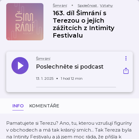
Šimrání
Společnost
,
Vztahy
163. díl Šimrání s
Terezou o jejích
zážitcích z Intimity
Festivalu
Šimrání
Poslechněte si podcast
13. 1. 2025
1 hod 12 min
INFO
KOMENTÁŘE
Pamatujete si Terezu? Ano, tu, kterou vzrušují figuríny
v obchodech a má tak krásný smích... Tak Tereza byla
na Intinity Festivalu a já jsem moc ráda, že přišla k