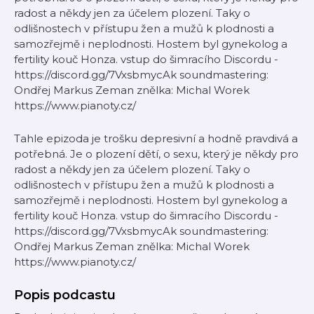
radost a někdy jen za účelem plození. Taky o
odlišnostech v přístupu žen a mužů k plodnosti a
samozřejmě i neplodnosti. Hostem byl gynekolog a
fertility kouč Honza. vstup do šimracího Discordu -
⁠⁠⁠⁠⁠⁠⁠⁠⁠⁠⁠⁠⁠⁠⁠⁠⁠⁠⁠⁠⁠⁠⁠⁠https://discord.gg/7VxsbmycAk⁠⁠⁠⁠⁠⁠⁠⁠⁠⁠⁠⁠⁠⁠⁠⁠⁠⁠⁠⁠⁠⁠ soundmastering:
Ondřej Markus Zeman znělka: Michal Worek
https://www.pianoty.cz/
Tahle epizoda je trošku depresivní a hodně pravdivá a
potřebná. Je o plození dětí, o sexu, který je někdy pro
radost a někdy jen za účelem plození. Taky o
odlišnostech v přístupu žen a mužů k plodnosti a
samozřejmě i neplodnosti. Hostem byl gynekolog a
fertility kouč Honza. vstup do šimracího Discordu -
⁠⁠⁠⁠⁠⁠⁠⁠⁠⁠⁠⁠⁠⁠⁠⁠⁠⁠⁠⁠⁠⁠⁠⁠https://discord.gg/7VxsbmycAk⁠⁠⁠⁠⁠⁠⁠⁠⁠⁠⁠⁠⁠⁠⁠⁠⁠⁠⁠⁠⁠⁠ soundmastering:
Ondřej Markus Zeman znělka: Michal Worek
https://www.pianoty.cz/
Popis podcastu