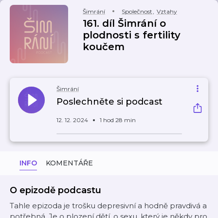
Šimrání
Společnost
,
Vztahy
161. díl Šimrání o
plodnosti s fertility
koučem
Šimrání
Poslechněte si podcast
12. 12. 2024
1 hod 28 min
INFO
KOMENTÁŘE
O epizodě podcastu
Tahle epizoda je trošku depresivní a hodně pravdivá a
potřebná. Je o plození dětí, o sexu, který je někdy pro