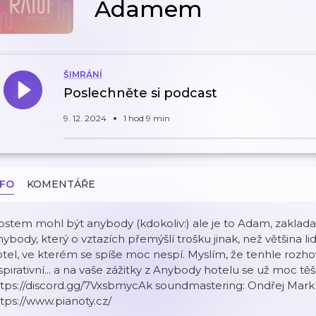
Adamem
ŠIMRÁNÍ
Poslechněte si podcast
9. 12. 2024
1 hod 9 min
NFO
KOMENTÁŘE
stem mohl být anybody (kdokoliv:) ale je to Adam, zaklad
ybody, který o vztazích přemýšlí trošku jinak, než většina lid
tel, ve kterém se spíše moc nespí. Myslím, že tenhle rozho
spirativní... a na vaše zážitky z Anybody hotelu se už moc t
⁠⁠⁠⁠⁠⁠⁠⁠⁠⁠⁠⁠⁠⁠⁠⁠⁠⁠⁠⁠⁠https://discord.gg/7VxsbmycAk⁠⁠⁠⁠⁠⁠⁠⁠⁠⁠⁠⁠⁠⁠⁠⁠⁠⁠⁠⁠⁠⁠ soundmaster
tps://www.pianoty.cz/