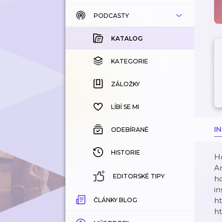
PODCASTY
KATALOG
KOUPENÉ
KATALOG
KATEGORIE
KATEGORIE
ZÁLOŽKY
ZÁLOŽKY
HISTORIE
LÍBÍ SE MI
I
ODEBÍRANÉ
HISTORIE
Ho
An
EDITORSKÉ TIPY
ho
in
⁠⁠⁠
ČLÁNKY BLOG
ht