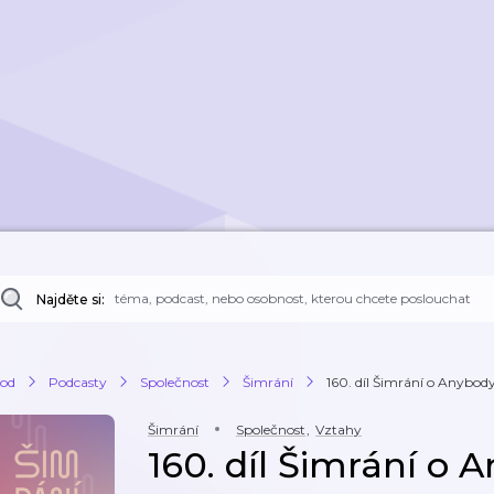
Najděte si:
od
Podcasty
Společnost
Šimrání
160. díl Šimrání o Anybo
Šimrání
Společnost
,
Vztahy
160. díl Šimrání o 