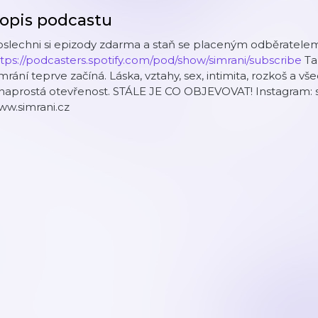
opis podcastu
slechni si epizody zdarma a staň se placeným odběratelem
tps://podcasters.spotify.com/pod/show/simrani/subscribe
Ta
mrání teprve začíná. Láska, vztahy, sex, intimita, rozkoš a v
 naprostá otevřenost. STÁLE JE CO OBJEVOVAT! Instagram:
ww.simrani.cz