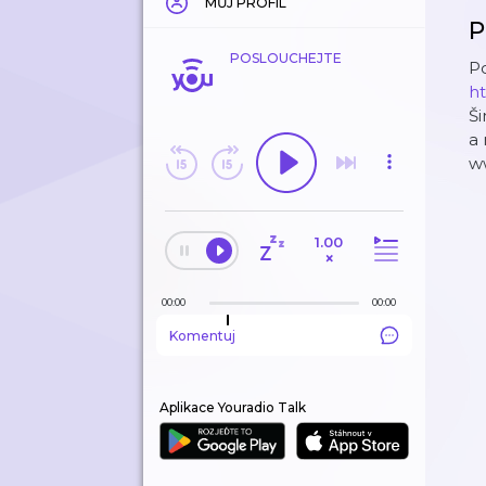
MŮJ PROFIL
P
POSLOUCHEJTE
Po
ht
Ši
a
w
1.00
×
00:00
00:00
Komentuj
Aplikace Youradio Talk