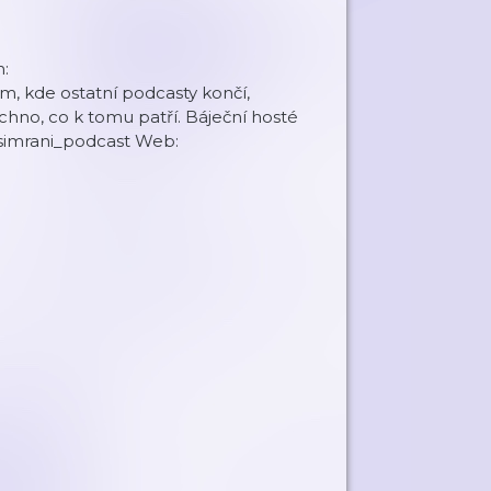
:
m, kde ostatní podcasty končí,
šechno, co k tomu patří. Báječní hosté
 simrani_podcast Web: