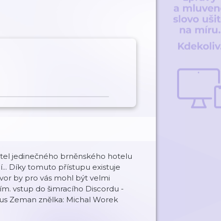
atel jedinečného brněnského hotelu
í... Díky tomuto přístupu existuje
vor by pro vás mohl být velmi
ěším. vstup do šimracího Discordu -
ing: Ondřej Markus Zeman znělka: Michal Worek