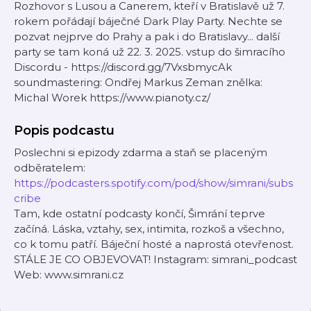
Rozhovor s Lusou a Canerem, kteří v Bratislavě už 7.
rokem pořádají báječné Dark Play Party. Nechte se
pozvat nejprve do Prahy a pak i do Bratislavy... další
party se tam koná už 22. 3. 2025. vstup do šimracího
Discordu - ⁠⁠⁠⁠⁠⁠⁠⁠⁠⁠⁠⁠⁠⁠⁠⁠⁠⁠⁠⁠⁠⁠https://discord.gg/7VxsbmycAk⁠⁠⁠⁠⁠⁠⁠⁠⁠⁠⁠⁠⁠⁠⁠⁠⁠⁠⁠⁠
soundmastering: Ondřej Markus Zeman znělka:
Michal Worek https://www.pianoty.cz/
Popis podcastu
Poslechni si epizody zdarma a staň se placeným
odběratelem:
https://podcasters.spotify.com/pod/show/simrani/subs
cribe
Tam, kde ostatní podcasty končí, Šimrání teprve
začíná. Láska, vztahy, sex, intimita, rozkoš a všechno,
co k tomu patří. Báječní hosté a naprostá otevřenost.
STÁLE JE CO OBJEVOVAT! Instagram: simrani_podcast
Web: www.simrani.cz