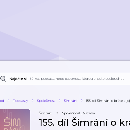
Najděte si:
od
Podcasty
Společnost
Šimrání
155. díl Šimrání o kráse a je
Šimrání
Společnost
,
Vztahy
155. díl Šimrání o kr