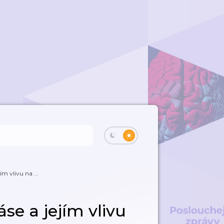
jím vlivu na ...
áse a jejím vlivu