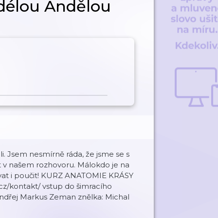
Adélou Andělou
li. Jsem nesmírně ráda, že jsme se s
t v našem rozhovoru. Málokdo je na
rovat i poučit! KURZ ANATOMIE KRÁSY
z/kontakt/ vstup do šimracího
undmastering: Ondřej Markus Zeman znělka: Michal