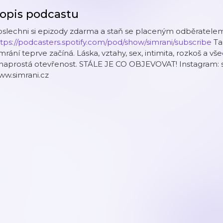
opis podcastu
slechni si epizody zdarma a staň se placeným odběratelem
tps://podcasters.spotify.com/pod/show/simrani/subscribe
Ta
mrání teprve začíná. Láska, vztahy, sex, intimita, rozkoš a v
 naprostá otevřenost. STÁLE JE CO OBJEVOVAT! Instagram:
ww.simrani.cz