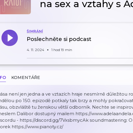
na sex a vztahy s 
ŠIMRÁNÍ
Poslechněte si podcast
4. 11. 2024
1 hod 19 min
NFO
KOMENTÁŘE
ása není jen jedna a ve vztazích hraje nesmírně důležitou ro
dělou po 150. epizodě potkaly tak brzy a mohly pokračova
ásu, obzvláště tu ženskou větší odborník. Nechte se inspi
heslem Dalibor dostupný mailem https://www.adelaandela.c
scordu - ⁠⁠⁠⁠⁠⁠⁠⁠⁠⁠⁠⁠⁠⁠⁠⁠⁠⁠⁠⁠https://discord.gg/7VxsbmycAk⁠⁠⁠⁠⁠⁠⁠⁠⁠⁠⁠⁠⁠⁠⁠⁠⁠⁠ so
rek https://www.pianoty.cz/