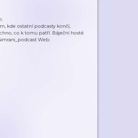
:
m, kde ostatní podcasty končí,
šechno, co k tomu patří. Báječní hosté
 simrani_podcast Web: