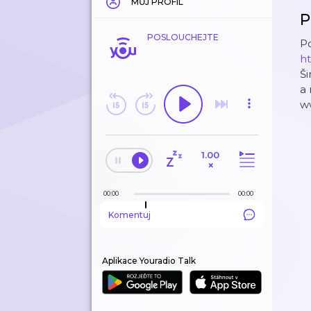
MŮJ PROFIL
P
POSLOUCHEJTE
Po
ht
Ši
a
w
1.00
×
00:00
00:00
Komentuj
Aplikace Youradio Talk