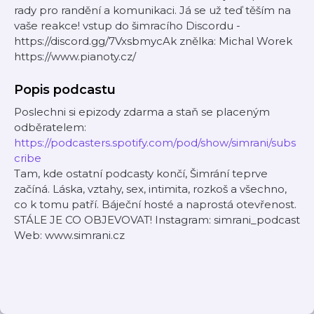
rady pro randění a komunikaci. Já se už teď těším na
vaše reakce! vstup do šimracího Discordu -
⁠⁠⁠⁠⁠⁠⁠⁠⁠⁠⁠⁠⁠⁠⁠⁠⁠https://discord.gg/7VxsbmycAk⁠⁠⁠⁠⁠⁠⁠⁠⁠⁠⁠⁠⁠⁠⁠ znělka: Michal Worek
https://www.pianoty.cz/
Popis podcastu
Poslechni si epizody zdarma a staň se placeným
odběratelem:
https://podcasters.spotify.com/pod/show/simrani/subs
cribe
Tam, kde ostatní podcasty končí, Šimrání teprve
začíná. Láska, vztahy, sex, intimita, rozkoš a všechno,
co k tomu patří. Báječní hosté a naprostá otevřenost.
STÁLE JE CO OBJEVOVAT! Instagram: simrani_podcast
Web: www.simrani.cz