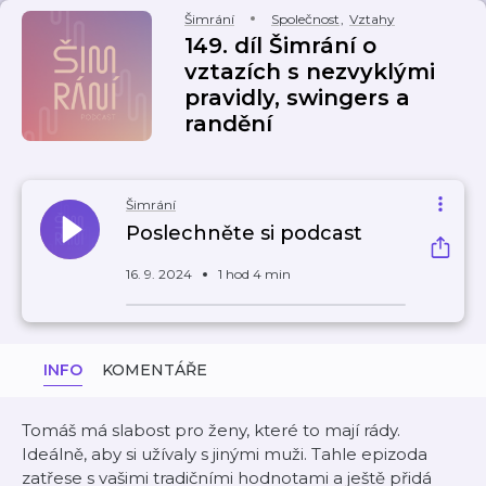
Šimrání
Společnost
,
Vztahy
149. díl Šimrání o
vztazích s nezvyklými
pravidly, swingers a
randění
Šimrání
Poslechněte si podcast
16. 9. 2024
1 hod 4 min
INFO
KOMENTÁŘE
Tomáš má slabost pro ženy, které to mají rády.
Ideálně, aby si užívaly s jinými muži. Tahle epizoda
zatřese s vašimi tradičními hodnotami a ještě přidá