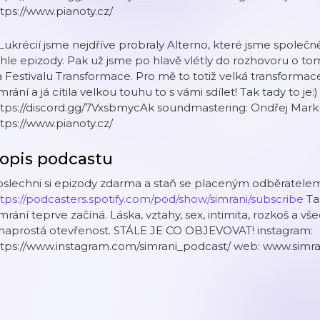
tps://www.pianoty.cz/
Lukrécií jsme nejdříve probraly Alterno, které jsme společn
hle epizody. Pak už jsme po hlavě vlétly do rozhovoru o to
 Festivalu Transformace. Pro mě to totiž velká transformace b
mrání a já cítila velkou touhu to s vámi sdílet! Tak tady to je
⁠⁠⁠⁠⁠⁠⁠⁠⁠⁠⁠⁠⁠⁠https://discord.gg/7VxsbmycAk⁠⁠⁠⁠⁠⁠⁠⁠⁠⁠⁠⁠⁠⁠ soundmastering: 
tps://www.pianoty.cz/
opis podcastu
slechni si epizody zdarma a staň se placeným odběratelem
tps://podcasters.spotify.com/pod/show/simrani/subscribe
Ta
mrání teprve začíná. Láska, vztahy, sex, intimita, rozkoš a v
 naprostá otevřenost. STÁLE JE CO OBJEVOVAT! instagram:
ttps://www.instagram.com/simrani_podcast/ web: www.simra