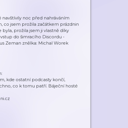
ě navštívily noc před nahráváním
m, co jsem prožila začátkem prázdnin
yla, prožila jsem ji vlastně díky
:) vstup do šimracího Discordu -
Ondřej Markus Zeman znělka: Michal Worek
:
m, kde ostatní podcasty končí,
šechno, co k tomu patří. Báječní hosté
ni.cz