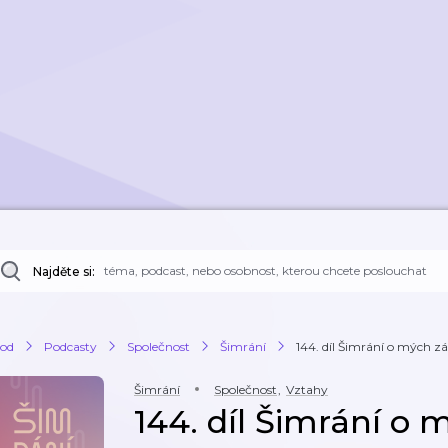
Najděte si:
od
Podcasty
Společnost
Šimrání
144. díl Šimrání o mých záži
Šimrání
Společnost
,
Vztahy
144. díl Šimrání o 