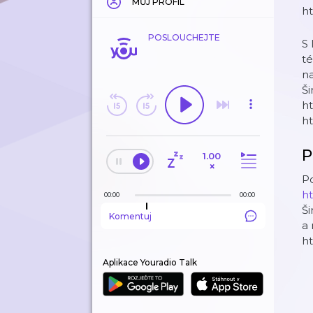
MŮJ PROFIL
ht
POSLOUCHEJTE
S 
té
na
Ši
⁠⁠
ht
P
1.00
×
Po
ht
00:00
00:00
Ši
Komentuj
a
h
Aplikace Youradio Talk