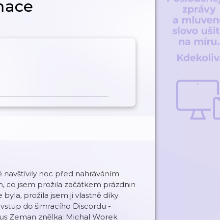
mace
ě navštívily noc před nahráváním
m, co jsem prožila začátkem prázdnin
yla, prožila jsem ji vlastně díky
:) vstup do šimracího Discordu -
Ondřej Markus Zeman znělka: Michal Worek