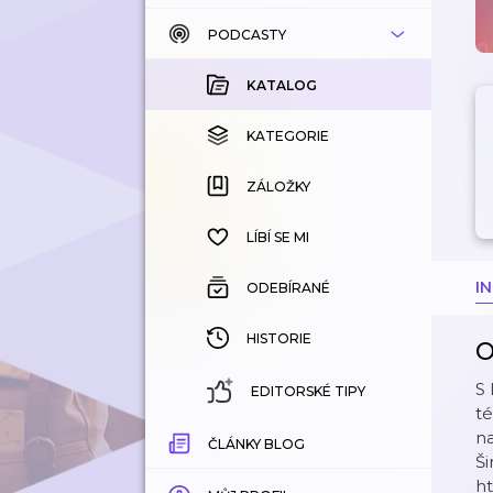
PODCASTY
KATALOG
KOUPENÉ
KATALOG
KATEGORIE
KATEGORIE
ZÁLOŽKY
ZÁLOŽKY
HISTORIE
LÍBÍ SE MI
I
ODEBÍRANÉ
HISTORIE
O
S 
EDITORSKÉ TIPY
té
na
ČLÁNKY BLOG
Ši
⁠⁠