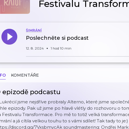
Festivalu Transfor
ŠIMRÁNÍ
Poslechněte si podcast
12. 8. 2024
1 hod 10 min
NFO
KOMENTÁŘE
 epizodě podcastu
Lukrécií jsme nejdříve probraly Alterno, které jsme společn
hle epizody. Pak už jsme po hlavě vlétly do rozhovoru o to
 Festivalu Transformace. Pro mě to totiž velká transformace b
mrání a já cítila velkou touhu to s vámi sdílet! Tak tady to je
⁠⁠⁠⁠⁠⁠⁠⁠⁠⁠⁠⁠⁠⁠https://discord.gg/7VxsbmycAk⁠⁠⁠⁠⁠⁠⁠⁠⁠⁠⁠⁠⁠⁠ soundmastering: 