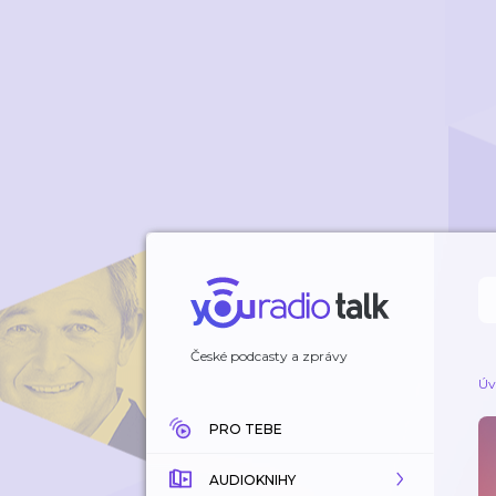
České podcasty a zprávy
Úv
PRO TEBE
AUDIOKNIHY