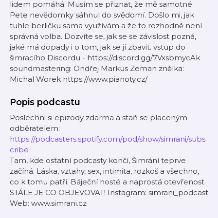
lidem pomáhá. Musím se přiznat, že mě samotné
Pete nevědomky sáhnul do svědomí. Došlo mi, jak
tuhle berličku sama využívám a že to rozhodně není
správná volba. Dozvíte se, jak se se závislost pozná,
jaké má dopady i o tom, jak se jí zbavit. vstup do
šimracího Discordu - ⁠⁠⁠⁠⁠⁠⁠⁠⁠⁠⁠⁠⁠⁠⁠https://discord.gg/7VxsbmycAk⁠⁠⁠⁠⁠⁠⁠⁠⁠⁠⁠⁠⁠
soundmastering: Ondřej Markus Zeman znělka:
Michal Worek https://www.pianoty.cz/
Popis podcastu
Poslechni si epizody zdarma a staň se placeným
odběratelem:
https://podcasters.spotify.com/pod/show/simrani/subs
cribe
Tam, kde ostatní podcasty končí, Šimrání teprve
začíná. Láska, vztahy, sex, intimita, rozkoš a všechno,
co k tomu patří. Báječní hosté a naprostá otevřenost.
STÁLE JE CO OBJEVOVAT! Instagram: simrani_podcast
Web: www.simrani.cz