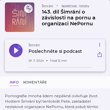
Šimrání
Společnost
,
Vztahy
143. díl Šimrání o
závislosti na pornu a
organizaci NePornu
Šimrání
Poslechněte si podcast
29. 7. 2024
1 hod 12 min
INFO
KOMENTÁŘE
Pornografie mnoha lidem nepěkně ovlivňuje život.
Hostem Šimrání byl tentokrát Pete, zakladatel
neziskové organizace NePornu, která právě těmto