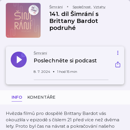
Šimrání
Společnost
,
Vztahy
141. díl Šimrání s
Brittany Bardot
podruhé
Šimrání
Poslechněte si podcast
8. 7. 2024
1 hod 15 min
INFO
KOMENTÁŘE
Hvězda filmů pro dospělé Brittany Bardot vás
okouzlila v epizodě s číslem 21 před více než dvěma
lety. Proto byl čas na návrat a pokračování našeho