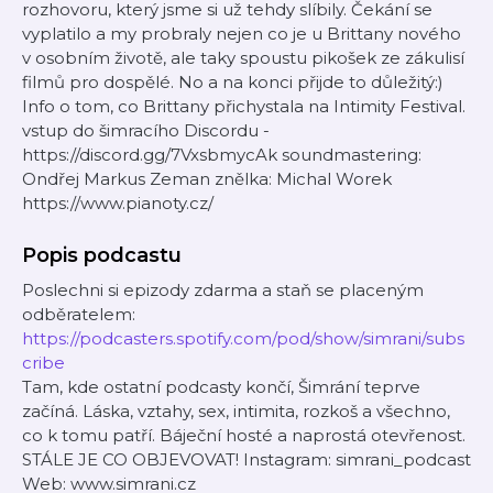
rozhovoru, který jsme si už tehdy slíbily. Čekání se
vyplatilo a my probraly nejen co je u Brittany nového
v osobním životě, ale taky spoustu pikošek ze zákulisí
filmů pro dospělé. No a na konci přijde to důležitý:)
Info o tom, co Brittany přichystala na Intimity Festival.
vstup do šimracího Discordu -
⁠⁠⁠⁠⁠⁠⁠⁠⁠⁠⁠⁠⁠⁠⁠https://discord.gg/7VxsbmycAk⁠⁠⁠⁠⁠⁠⁠⁠⁠⁠⁠⁠⁠ soundmastering:
Ondřej Markus Zeman znělka: Michal Worek
https://www.pianoty.cz/
Popis podcastu
Poslechni si epizody zdarma a staň se placeným
odběratelem:
https://podcasters.spotify.com/pod/show/simrani/subs
cribe
Tam, kde ostatní podcasty končí, Šimrání teprve
začíná. Láska, vztahy, sex, intimita, rozkoš a všechno,
co k tomu patří. Báječní hosté a naprostá otevřenost.
STÁLE JE CO OBJEVOVAT! Instagram: simrani_podcast
Web: www.simrani.cz