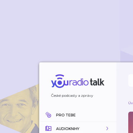
České podcasty a zprávy
Úv
PRO TEBE
AUDIOKNIHY