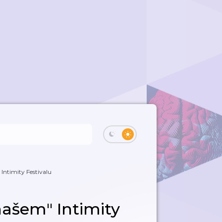
 Intimity Festivalu
"našem" Intimity