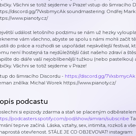
bičky. Všichni se totiž sejdeme v Praze! vstup do šimracího D
⁠⁠⁠⁠⁠⁠⁠⁠⁠⁠⁠⁠https://discord.gg/7VxsbmycAk⁠⁠⁠⁠⁠⁠⁠⁠⁠⁠⁠⁠ soundmastering: O
tps://www.pianoty.cz/
ejvětší událost letošního podzimu se nám už hezky vyloup
kneme vám všechno, abyste se spolu s námi mohli začít tě
stili do práce a rozhodli se uspořádat nejskvělejší festival
mu není lhostejná ta nejdůležitější část našeho zdraví a štěstí 
pište do diáře vaší nejoblíbenější tužkou (nebo pastelkou) a za
bičky. Všichni se totiž sejdeme v Praze!
tup do šimracího Discordu -
⁠⁠⁠⁠⁠⁠⁠⁠⁠⁠⁠⁠⁠⁠https://discord.gg/7VxsbmycAk⁠⁠⁠⁠⁠⁠⁠⁠⁠⁠⁠⁠
man znělka: Michal Worek https://www.pianoty.cz/
opis podcastu
slechni si epizody zdarma a staň se placeným odběratelem
tps://podcasters.spotify.com/pod/show/simrani/subscribe
Ta
mrání teprve začíná. Láska, vztahy, sex, intimita, rozkoš a v
 naprostá otevřenost. STÁLE JE CO OBJEVOVAT! instagram: