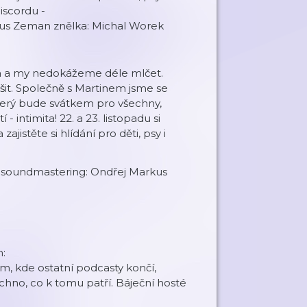
iscordu -
ndřej Markus Zeman znělka: Michal Worek
la a my nedokážeme déle mlčet.
šit. Společně s Martinem jsme se
, který bude svátkem pro všechny,
- intimita! 22. a 23. listopadu si
jistěte si hlídání pro děti, psy i
soundmastering: Ondřej Markus
:
m, kde ostatní podcasty končí,
šechno, co k tomu patří. Báječní hosté