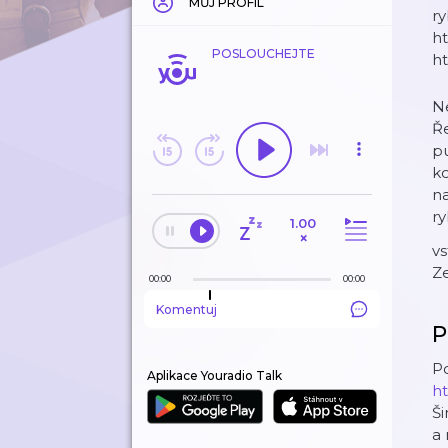
MŮJ PROFIL
ry
⁠⁠
POSLOUCHEJTE
ht
N
Ře
pu
ko
na
ry
1.00
×
vs
Ze
00:00
00:00
Komentuj
P
Po
Aplikace Youradio Talk
ht
Ši
a