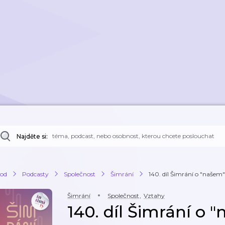
Najděte si:
od
Podcasty
Společnost
Šimrání
140. díl Šimrání o "našem"
Šimrání
Společnost
,
Vztahy
140. díl Šimrání o 