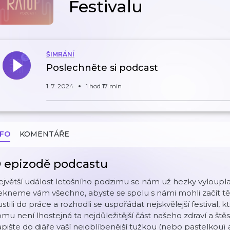
Festivalu
ŠIMRÁNÍ
Poslechněte si podcast
1. 7. 2024
1 hod 17 min
NFO
KOMENTÁŘE
 epizodě podcastu
ejvětší událost letošního podzimu se nám už hezky vyloup
kneme vám všechno, abyste se spolu s námi mohli začít tě
stili do práce a rozhodli se uspořádat nejskvělejší festival
mu není lhostejná ta nejdůležitější část našeho zdraví a štěstí 
pište do diáře vaší nejoblíbenější tužkou (nebo pastelkou) a za