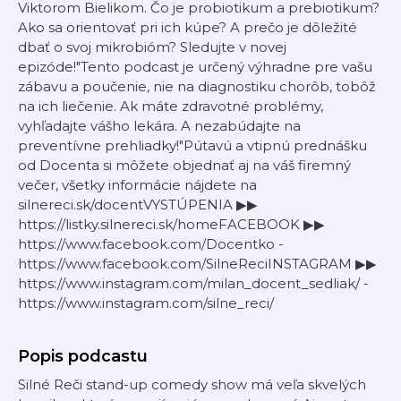
Viktorom Bielikom. Čo je probiotikum a prebiotikum?
Ako sa orientovať pri ich kúpe? A prečo je dôležité
dbať o svoj mikrobióm? Sledujte v novej
epizóde!"Tento podcast je určený výhradne pre vašu
zábavu a poučenie, nie na diagnostiku chorôb, tobôž
na ich liečenie. Ak máte zdravotné problémy,
vyhľadajte vášho lekára. A nezabúdajte na
preventívne prehliadky!"Pútavú a vtipnú prednášku
od Docenta si môžete objednať aj na váš firemný
večer, všetky informácie nájdete na
silnereci.sk/docentVYSTÚPENIA ▶▶
https://listky.silnereci.sk/homeFACEBOOK ▶▶
https://www.facebook.com/Docentko -
https://www.facebook.com/SilneReciINSTAGRAM ▶▶
https://www.instagram.com/milan_docent_sedliak/ -
https://www.instagram.com/silne_reci/
Popis podcastu
Silné Reči stand-up comedy show má veľa skvelých