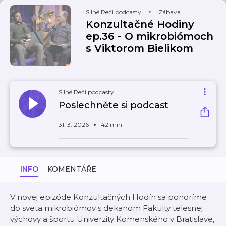
Silné Reči podcasty
Zábava
Konzultačné Hodiny
ep.36 - O mikrobiómoch
s Viktorom Bielikom
Silné Reči podcasty
Poslechněte si podcast
31. 3. 2026
42 min
INFO
KOMENTÁŘE
V novej epizóde Konzultačných Hodín sa ponoríme
do sveta mikrobiómov s dekanom Fakulty telesnej
výchovy a športu Univerzity Komenského v Bratislave,