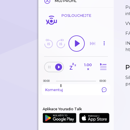
MŮJ PROFIL
Pú
in
POSLOUCHEJTE
VY
F
I
ht
1.00
P
×
Si
00:00
00:00
pr
Komentuj
Aplikace Youradio Talk