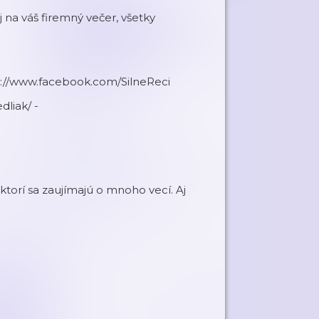
na váš firemný večer, všetky
//www.facebook.com/SilneReci
liak/ -
torí sa zaujímajú o mnoho vecí. Aj