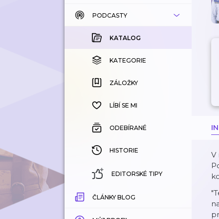
PODCASTY
KATALOG
KOUPENÉ
KATALOG
KATEGORIE
KATEGORIE
ZÁLOŽKY
ZÁLOŽKY
HISTORIE
LÍBÍ SE MI
I
ODEBÍRANÉ
HISTORIE
V
Po
EDITORSKÉ TIPY
ko
"T
ČLÁNKY BLOG
na
pr