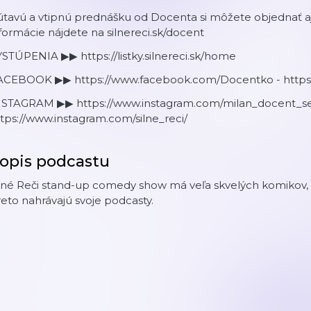
tavú a vtipnú prednášku od Docenta si môžete objednať aj 
formácie nájdete na silnereci.sk/docent
STÚPENIA ▶▶ https://listky.silnereci.sk/home
ACEBOOK ▶▶ https://www.facebook.com/Docentko - https:
NSTAGRAM ▶▶ https://www.instagram.com/milan_docent_sed
tps://www.instagram.com/silne_reci/
opis podcastu
lné Reči stand-up comedy show má veľa skvelých komikov, k
eto nahrávajú svoje podcasty.