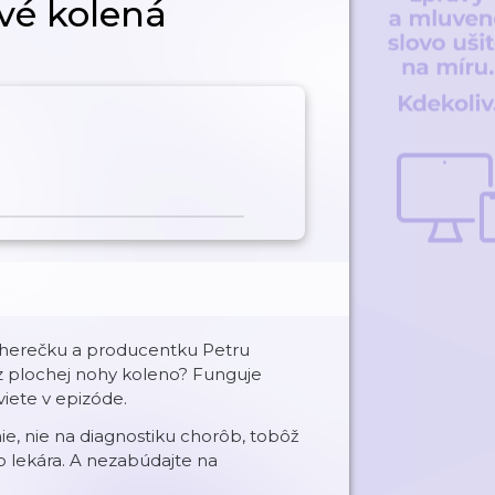
avé kolená
ú herečku a producentku Petru
 z plochej nohy koleno? Funguje
viete v epizóde.
e, nie na diagnostiku chorôb, tobôž
o lekára. A nezabúdajte na