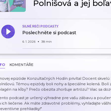
Polnišová a jej boľ
SILNÉ REČI PODCASTY
Poslechněte si podcast
6. 1. 2026
38 min
NFO
KOMENTÁŘE
 novej epizóde Konzultačných Hodín privítal Docent skvel
lnišovú. Témou epizódy boli nohy a špeciálne kolená. Bolí
lagén na kĺby? Prečo obezita zhoršuje artrózu? Viac sa doz
ento podcast je určený výhradne pre vašu zábavu a poučeni
 ich liečenie. Ak máte zdravotné problémy, vyhľadajte vášh
eventívne prehliadky!"