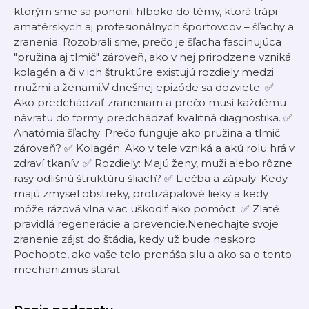
ktorým sme sa ponorili hlboko do témy, ktorá trápi
amatérskych aj profesionálnych športovcov – šľachy a
zranenia. Rozobrali sme, prečo je šľacha fascinujúca
"pružina aj tlmič" zároveň, ako v nej prirodzene vzniká
kolagén a či v ich štruktúre existujú rozdiely medzi
mužmi a ženami.V dnešnej epizóde sa dozviete: ✅
Ako predchádzať zraneniam a prečo musí každému
návratu do formy predchádzať kvalitná diagnostika. ✅
Anatómia šľachy: Prečo funguje ako pružina a tlmič
zároveň? ✅ Kolagén: Ako v tele vzniká a akú rolu hrá v
zdraví tkanív. ✅ Rozdiely: Majú ženy, muži alebo rôzne
rasy odlišnú štruktúru šliach? ✅ Liečba a zápaly: Kedy
majú zmysel obstreky, protizápalové lieky a kedy
môže rázová vlna viac uškodiť ako pomôcť. ✅ Zlaté
pravidlá regenerácie a prevencie.Nenechajte svoje
zranenie zájsť do štádia, kedy už bude neskoro.
Pochopte, ako vaše telo prenáša silu a ako sa o tento
mechanizmus starať.