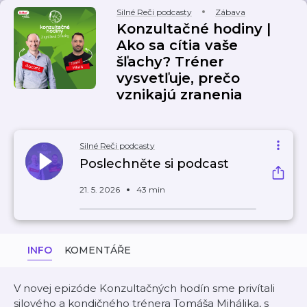
Silné Reči podcasty
Zábava
Konzultačné hodiny |
Ako sa cítia vaše
šľachy? Tréner
vysvetľuje, prečo
vznikajú zranenia
Silné Reči podcasty
Poslechněte si podcast
21. 5. 2026
43 min
INFO
KOMENTÁŘE
V novej epizóde Konzultačných hodín sme privítali
silového a kondičného trénera Tomáša Mihálika, s