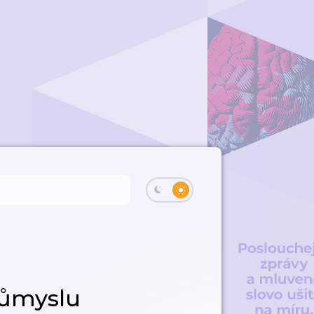
růmyslu