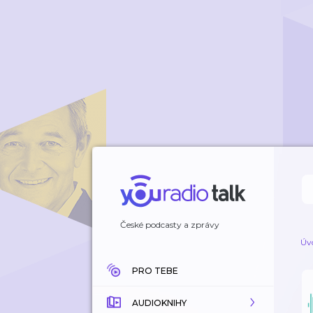
České podcasty a zprávy
Úv
PRO TEBE
AUDIOKNIHY