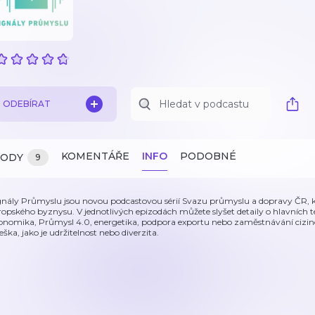
ODEBÍRAT
KOMENTÁŘE
INFO
PODOBNÉ
ZODY
9
gnály Průmyslu jsou novou podcastovou sérií Svazu průmyslu a dopravy ČR, kt
ropského byznysu. V jednotlivých epizodách můžete slyšet detaily o hlavních 
onomika, Průmysl 4.0, energetika, podpora exportu nebo zaměstnávání cizinců
eška, jako je udržitelnost nebo diverzita.