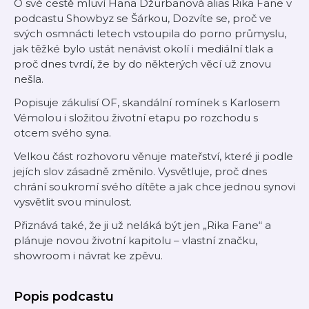
O své cestě mluví Hana Džurbanová alias Rika Fane v
podcastu Showbyz se Šárkou, Dozvíte se, proč ve
svých osmnácti letech vstoupila do porno průmyslu,
jak těžké bylo ustát nenávist okolí i mediální tlak a
proč dnes tvrdí, že by do některých věcí už znovu
nešla.
Popisuje zákulisí OF, skandální romínek s Karlosem
Vémolou i složitou životní etapu po rozchodu s
otcem svého syna.
Velkou část rozhovoru věnuje mateřství, které ji podle
jejích slov zásadně změnilo. Vysvětluje, proč dnes
chrání soukromí svého dítěte a jak chce jednou synovi
vysvětlit svou minulost.
Přiznává také, že ji už neláká být jen „Rika Fane“ a
plánuje novou životní kapitolu – vlastní značku,
showroom i návrat ke zpěvu.
Popis podcastu