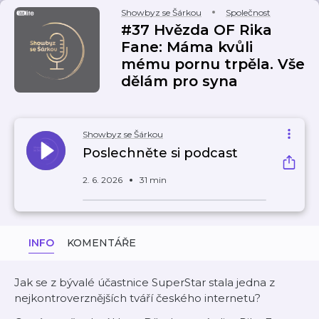
Showbyz se Šárkou
Společnost
#37 Hvězda OF Rika
Fane: Máma kvůli
mému pornu trpěla. Vše
dělám pro syna
Showbyz se Šárkou
Poslechněte si podcast
2. 6. 2026
31 min
INFO
KOMENTÁŘE
Jak se z bývalé účastnice SuperStar stala jedna z
nejkontroverznějších tváří českého internetu?