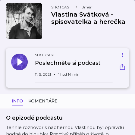
SHOTCAST
Umění
Vlastina Svátková -
spisovatelka a herečka
SHOTCAST
Poslechněte si podcast
11. 5. 2021
1 hod 14 min
INFO
KOMENTÁŘE
O epizodě podcastu
Tenhle rozhovor s nádhernou Vlastinou byl opravdu
hodně do hloubky. Pravdivý příběh o životě, o