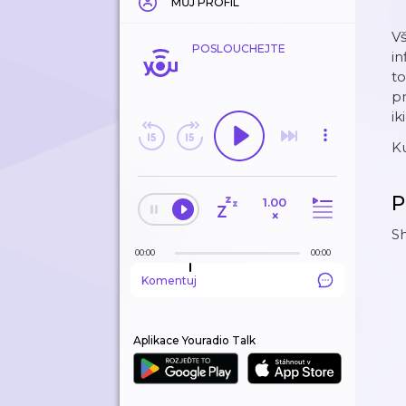
MŮJ PROFIL
Vš
POSLOUCHEJTE
in
to
pr
ik
K
P
1.00
×
Sh
00:00
00:00
Komentuj
Aplikace Youradio Talk