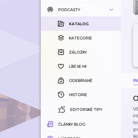
PODCASTY
KATALOG
KOUPENÉ
KATALOG
KATEGORIE
KATEGORIE
ZÁLOŽKY
ZÁLOŽKY
HISTORIE
LÍBÍ SE MI
I
ODEBÍRANÉ
HISTORIE
O
Vš
EDITORSKÉ TIPY
in
to
ČLÁNKY BLOG
pr
ik