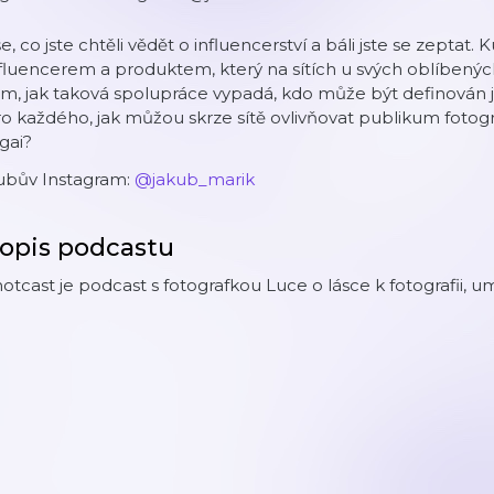
e, co jste chtěli vědět o influencerství a báli jste se zeptat. 
fluencerem a produktem, který na sítích u svých oblíbených 
m, jak taková spolupráce vypadá, kdo může být definován jak
o každého, jak můžou skrze sítě ovlivňovat publikum fotogra
igai?
ubův Instagram:
@jakub_marik
opis podcastu
otcast je podcast s fotografkou Luce o lásce k fotografii, u