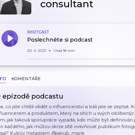
consultant
SHOTCAST
Poslechněte si podcast
20. 4. 2021
1 hod 18 min
NFO
KOMENTÁŘE
 epizodě podcastu
e, co jste chtěli vědět o influencerství a báli jste se zeptat. 
fluencerem a produktem, který na sítích u svých oblíbených 
m, jak taková spolupráce vypadá, kdo může být definován jak
o každého, jak můžou skrze sítě ovlivňovat publikum fotogra
igai? Kubův Instagram: @jakub_marik