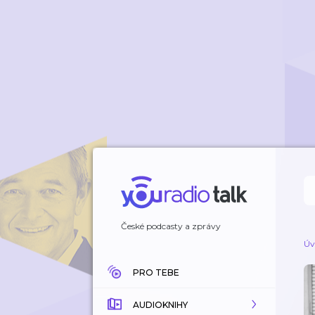
České podcasty a zprávy
Úv
PRO TEBE
AUDIOKNIHY