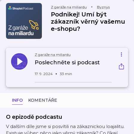
Z garáže na miliardu
Byznys
Podnikej! Umí být
zákazník věrný vašemu
e-shopu?
Z garáže na miliardu
Poslechněte si podcast
17. 9. 2024
33 min
INFO
KOMENTÁŘE
O epizodě podcastu
V dalším díle jsme si posvítili na zákaznickou loajalitu.
Existuje vůbec něco jako věrný zákazník? Co říkají