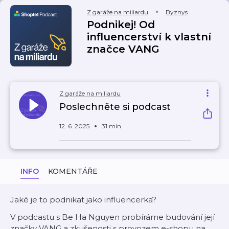
Z garáže na miliardu
Byznys
Podnikej! Od
influencerství k vlastní
značce VANG
Z garáže na miliardu
Poslechněte si podcast
12. 6. 2025
31 min
INFO
KOMENTÁŘE
Jaké je to podnikat jako influencerka?
V podcastu s Be Ha Nguyen probíráme budování její
značky VANG a zkušenosti s provozem e-shopu na