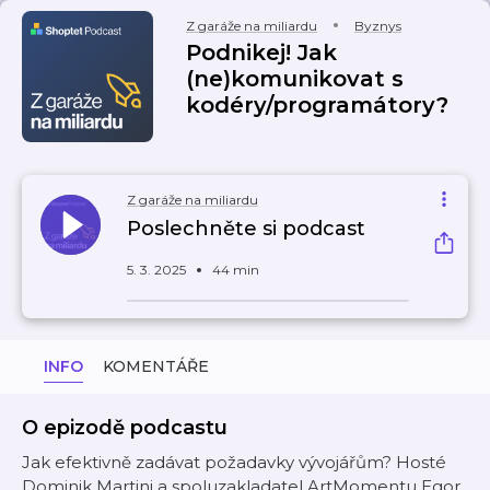
Z garáže na miliardu
Byznys
Podnikej! Jak
(ne)komunikovat s
kodéry/programátory?
Z garáže na miliardu
Poslechněte si podcast
5. 3. 2025
44 min
INFO
KOMENTÁŘE
O epizodě podcastu
Jak efektivně zadávat požadavky vývojářům? Hosté
Dominik Martini a spoluzakladatel ArtMomentu Egor