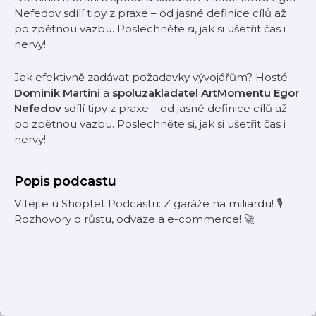
Nefedov sdílí tipy z praxe – od jasné definice cílů až
po zpětnou vazbu. Poslechněte si, jak si ušetřit čas i
nervy!
Jak efektivně zadávat požadavky vývojářům? Hosté
Dominik Martini
a
spoluzakladatel ArtMomentu Egor
Nefedov
sdílí tipy z praxe – od jasné definice cílů až
po zpětnou vazbu. Poslechněte si, jak si ušetřit čas i
nervy!
Popis podcastu
Vítejte u Shoptet Podcastu: Z garáže na miliardu! 🎙️
Rozhovory o růstu, odvaze a e-commerce! 🚀