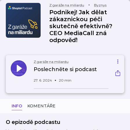
Z garáže na miliardu
Byznys
Podnikej! Jak dělat
zákaznickou péči
skutečně efektivně?
CEO MediaCall zná
odpověď!
Z garáže na miliardu
Poslechněte si podcast
27. 6. 2024
20 min
INFO
KOMENTÁŘE
O epizodě podcastu