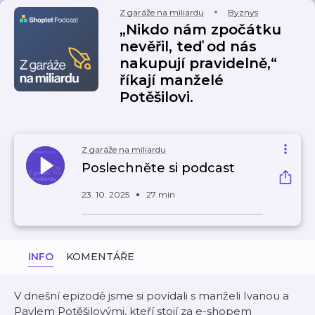
Z garáže na miliardu
Byznys
„Nikdo nám zpočátku
nevěřil, teď od nás
nakupují pravidelně,“
říkají manželé
Potěšilovi.
Z garáže na miliardu
Poslechněte si podcast
23. 10. 2025
27 min
INFO
KOMENTÁŘE
V dnešní epizodě jsme si povídali s manželi Ivanou a
Pavlem Potěšilovými, kteří stojí za e-shopem