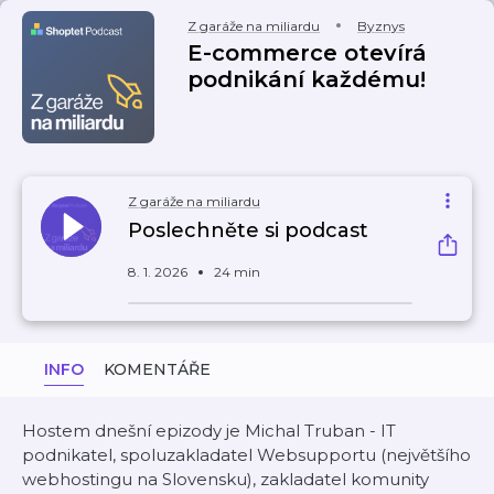
Z garáže na miliardu
Byznys
E-commerce otevírá
podnikání každému!
Z garáže na miliardu
Poslechněte si podcast
8. 1. 2026
24 min
INFO
KOMENTÁŘE
Hostem dnešní epizody je Michal Truban - IT
podnikatel, spoluzakladatel Websupportu (největšího
webhostingu na Slovensku), zakladatel komunity