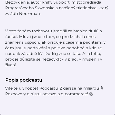
Bezcyklenia, autor knihy Support, místopředseda
Progresívneho Slovenska a nadšený triatlonista, který
zvládl i Norseman.
V otevřeném rozhovoru jsme šli za hranice titulů a
funkcí. Mluvili jsme o tom, co pro Michala dnes
znamená úspěch, jak pracuje s časem a prioritami, v
čem jsou si podnikání a politika podobné a kde se
naopak zásadně liší. Dotkli jsme se také AI a toho,
proč je důležité se nezacyklit - v práci, v myšlení i v
životě.
Popis podcastu
Vítejte u Shoptet Podcastu: Z garáže na miliardu! 🎙️
Rozhovory o růstu, odvaze a e-commerce! 🚀