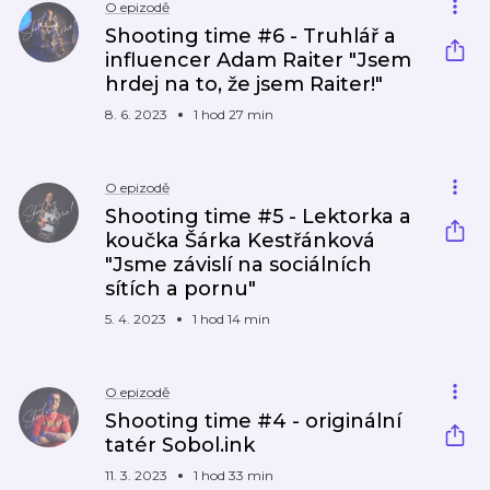
O epizodě
Shooting time #6 - Truhlář a
influencer Adam Raiter "Jsem
hrdej na to, že jsem Raiter!"
8. 6. 2023
1 hod 27 min
O epizodě
Shooting time #5 - Lektorka a
koučka Šárka Kestřánková
"Jsme závislí na sociálních
sítích a pornu"
5. 4. 2023
1 hod 14 min
O epizodě
Shooting time #4 - originální
tatér Sobol.ink
11. 3. 2023
1 hod 33 min