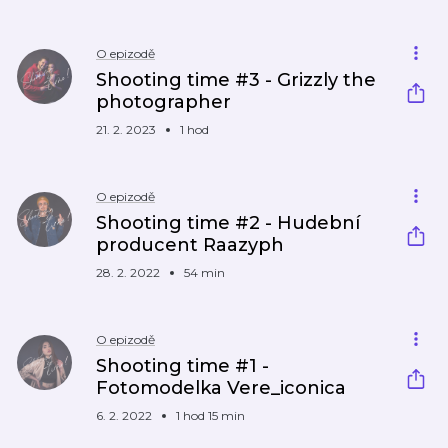
O epizodě
Shooting time #3 - Grizzly the
photographer
21. 2. 2023
1 hod
O epizodě
Shooting time #2 - Hudební
producent Raazyph
28. 2. 2022
54 min
O epizodě
Shooting time #1 -
Fotomodelka Vere_iconica
6. 2. 2022
1 hod 15 min