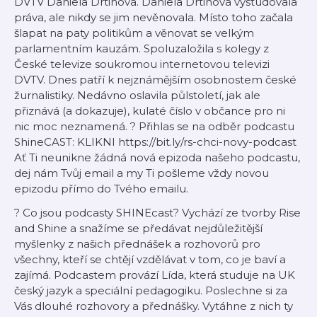
DVTV Daniela Drtinová. Daniela Drtinová vystudovala
práva, ale nikdy se jim nevěnovala. Místo toho začala
šlapat na paty politikům a věnovat se velkým
parlamentním kauzám. Spoluzaložila s kolegy z
České televize soukromou internetovou televizi
DVTV. Dnes patří k nejznámějším osobnostem české
žurnalistiky. Nedávno oslavila půlstoletí, jak ale
přiznává (a dokazuje), kulaté číslo v občance pro ni
nic moc neznamená. ? Přihlas se na odběr podcastu
ShineCAST: KLIKNI https://bit.ly/rs-chci-novy-podcast
Ať Ti neunikne žádná nová epizoda našeho podcastu,
dej nám Tvůj email a my Ti pošleme vždy novou
epizodu přímo do Tvého emailu.
? Co jsou podcasty SHINEcast? Vychází ze tvorby Rise
and Shine a snažíme se předávat nejdůležitější
myšlenky z našich přednášek a rozhovorů pro
všechny, kteří se chtějí vzdělávat v tom, co je baví a
zajímá. Podcastem provází Lída, která studuje na UK
český jazyk a speciální pedagogiku. Poslechne si za
Vás dlouhé rozhovory a přednášky. Vytáhne z nich ty