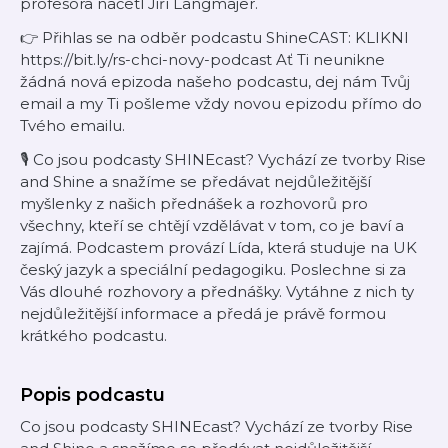
profesora načetl Jiří Langmajer.
👉 Přihlas se na odběr podcastu ShineCAST: KLIKNI
https://bit.ly/rs-chci-novy-podcast Ať Ti neunikne
žádná nová epizoda našeho podcastu, dej nám Tvůj
email a my Ti pošleme vždy novou epizodu přímo do
Tvého emailu.
🎙 Co jsou podcasty SHINEcast? Vychází ze tvorby Rise
and Shine a snažíme se předávat nejdůležitější
myšlenky z našich přednášek a rozhovorů pro
všechny, kteří se chtějí vzdělávat v tom, co je baví a
zajímá. Podcastem provází Lída, která studuje na UK
český jazyk a speciální pedagogiku. Poslechne si za
Vás dlouhé rozhovory a přednášky. Vytáhne z nich ty
nejdůležitější informace a předá je právě formou
krátkého podcastu.
Popis podcastu
Co jsou podcasty SHINEcast? Vychází ze tvorby Rise