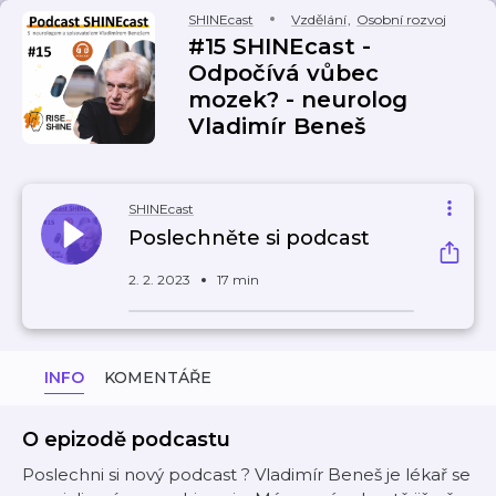
SHINEcast
Vzdělání
,
Osobní rozvoj
#15 SHINEcast -
Odpočívá vůbec
mozek? - neurolog
Vladimír Beneš
SHINEcast
Poslechněte si podcast
2. 2. 2023
17 min
INFO
KOMENTÁŘE
O epizodě podcastu
Poslechni si nový podcast ? Vladimír Beneš je lékař se