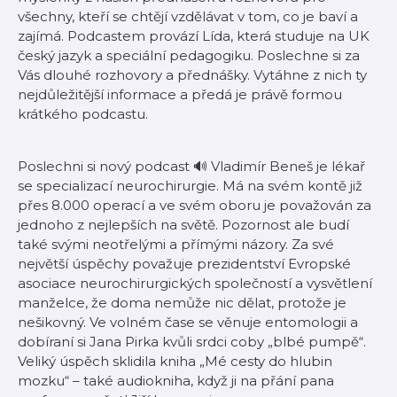
všechny, kteří se chtějí vzdělávat v tom, co je baví a
zajímá. Podcastem provází Lída, která studuje na UK
český jazyk a speciální pedagogiku. Poslechne si za
Vás dlouhé rozhovory a přednášky. Vytáhne z nich ty
nejdůležitější informace a předá je právě formou
krátkého podcastu.
Poslechni si nový podcast 🔊 Vladimír Beneš je lékař
se specializací neurochirurgie. Má na svém kontě již
přes 8.000 operací a ve svém oboru je považován za
jednoho z nejlepších na světě. Pozornost ale budí
také svými neotřelými a přímými názory. Za své
největší úspěchy považuje prezidentství Evropské
asociace neurochirurgických společností a vysvětlení
manželce, že doma nemůže nic dělat, protože je
nešikovný. Ve volném čase se věnuje entomologii a
dobíraní si Jana Pirka kvůli srdci coby „blbé pumpě“.
Veliký úspěch sklidila kniha „Mé cesty do hlubin
mozku“ – také audiokniha, když ji na přání pana