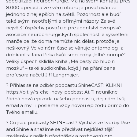
specializací neurochirurgie. Má na svém kontě již přes
8.000 operací a ve svém oboru je považován za
jednoho z nejlepších na světě. Pozornost ale budí
také svými neotřelými a přímými názory. Za své
největší úspěchy považuje prezidentství Evropské
asociace neurochirurgických společností a vysvětlení
manželce, že doma nemůže nic dělat, protože je
nešikovný. Ve volném čase se věnuje entomologii a
dobíraní si Jana Pirka kvůli srdci coby „blbé pumpě“.
Veliký úspěch sklidila kniha „Mé cesty do hlubin
mozku“ – také audiokniha, když ji na přání pana
profesora načetl Jiří Langmajer.
? Přihlas se na odběr podcastu ShineCAST: KLIKNI
https://bit.ly/rs-chci-novy-podcast Ať Ti neunikne
žádná nová epizoda našeho podcastu, dej nám Tvůj
email a my Ti pošleme vždy novou epizodu přímo do
Tvého emailu.
? Co jsou podcasty SHINEcast? Vychází ze tvorby Rise
and Shine a snažíme se předávat nejdůležitější
myšlenky z našich přednášek a rozhovorů pro