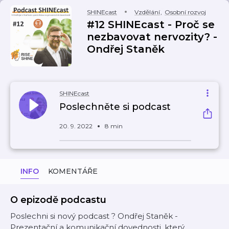
SHINEcast
Vzdělání
,
Osobní rozvoj
#12 SHINEcast - Proč se
nezbavovat nervozity? -
Ondřej Staněk
SHINEcast
Poslechněte si podcast
20. 9. 2022
8 min
INFO
KOMENTÁŘE
O epizodě podcastu
Poslechni si nový podcast ? Ondřej Staněk -
Prezentační a komunikační dovednosti, který