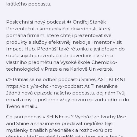
krátkého podcastu.
Poslechni si nový podcast 🔊 Ondřej Staněk -
Prezentační a komunikační dovednosti, který
pomáhá firmám, které chtějí prezentovat své
produkty a služby efektivněji nebo je i mentor v síti
Impact Hub. Přednáší také rétoriku a její přesah do
současných prezentačních dovedností v rámci
vlastního předmětu na Vysoké škole Chemicko-
technologické v Praze a na Karlově Univerzitě.
👉 Přihlas se na odběr podcastu ShineCAST: KLIKNI
https://bit.ly/rs-chci-novy-podcast Ať Ti neunikne
žádná nová epizoda našeho podcastu, dej nám Tvůj
email a my Ti pošleme vždy novou epizodu přímo do
Tvého emailu.
Co jsou podcasty SHINEcast? Vychází ze tvorby Rise
and Shine a snažíme se předávat nejdůležitější
myšlenky z našich přednášek a rozhovorů pro
všechny, kteří se chtějí vzdělávat v tom, co je baví a