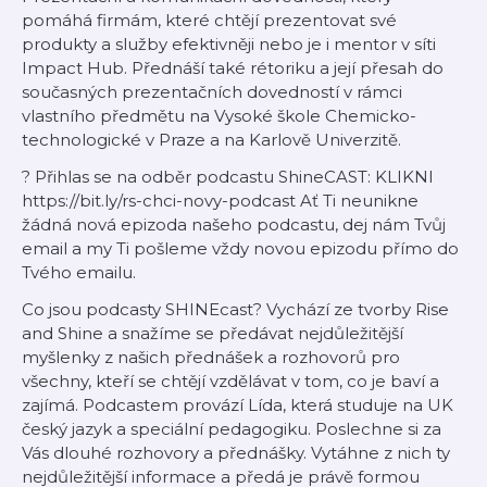
pomáhá firmám, které chtějí prezentovat své
produkty a služby efektivněji nebo je i mentor v síti
Impact Hub. Přednáší také rétoriku a její přesah do
současných prezentačních dovedností v rámci
vlastního předmětu na Vysoké škole Chemicko-
technologické v Praze a na Karlově Univerzitě.
? Přihlas se na odběr podcastu ShineCAST: KLIKNI
https://bit.ly/rs-chci-novy-podcast Ať Ti neunikne
žádná nová epizoda našeho podcastu, dej nám Tvůj
email a my Ti pošleme vždy novou epizodu přímo do
Tvého emailu.
Co jsou podcasty SHINEcast? Vychází ze tvorby Rise
and Shine a snažíme se předávat nejdůležitější
myšlenky z našich přednášek a rozhovorů pro
všechny, kteří se chtějí vzdělávat v tom, co je baví a
zajímá. Podcastem provází Lída, která studuje na UK
český jazyk a speciální pedagogiku. Poslechne si za
Vás dlouhé rozhovory a přednášky. Vytáhne z nich ty
nejdůležitější informace a předá je právě formou