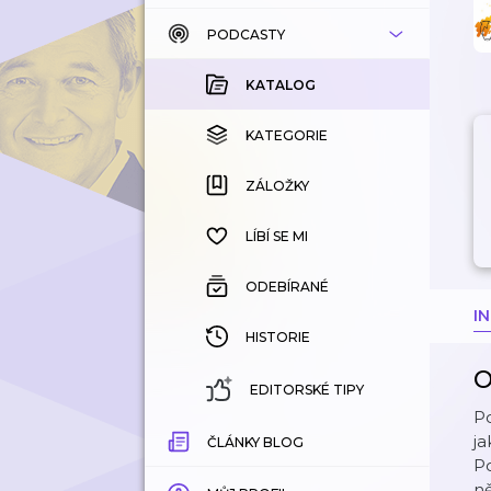
PODCASTY
KATALOG
KOUPENÉ
KATALOG
KATEGORIE
KATEGORIE
ZÁLOŽKY
ZÁLOŽKY
HISTORIE
LÍBÍ SE MI
ODEBÍRANÉ
I
HISTORIE
O
EDITORSKÉ TIPY
Po
ja
ČLÁNKY BLOG
Po
ně