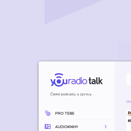
České podcasty a zprávy
Úv
PRO TEBE
AUDIOKNIHY