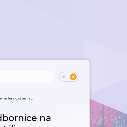
e na ženskou temat...
dbornice na