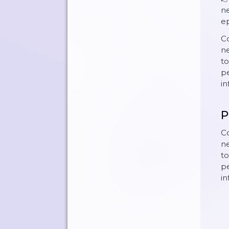
n
e
Co
ne
to
pe
in
P
Co
ne
to
pe
in