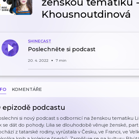
ženskou tematiku - 
Khousnoutdinová
SHINECAST
Poslechněte si podcast
20. 4. 2022
7 min
NFO
KOMENTÁŘE
 epizodě podcastu
slechni si nový podcast s odbornicí na ženskou tematiku Lil
k se dát do pohody. Lilia se dlouhodobě věnuje ženské, par
chází z tatarské rodiny, vyrůstala v Česku, ve Francii, ve Ve
kolika knih a kolekce šperků. Zaměřuje se na kulturu Bhút