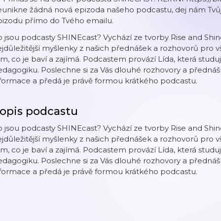
eunikne žádná nová epizoda našeho podcastu, dej nám Tvůj
pizodu přímo do Tvého emailu.
 jsou podcasty SHINEcast? Vychází ze tvorby Rise and Shi
jdůležitější myšlenky z našich přednášek a rozhovorů pro vše
m, co je baví a zajímá. Podcastem provází Lída, která studuj
dagogiku. Poslechne si za Vás dlouhé rozhovory a přednášky.
formace a předá je právě formou krátkého podcastu.
opis podcastu
 jsou podcasty SHINEcast? Vychází ze tvorby Rise and Shi
jdůležitější myšlenky z našich přednášek a rozhovorů pro vše
m, co je baví a zajímá. Podcastem provází Lída, která studuj
dagogiku. Poslechne si za Vás dlouhé rozhovory a přednášky.
formace a předá je právě formou krátkého podcastu.