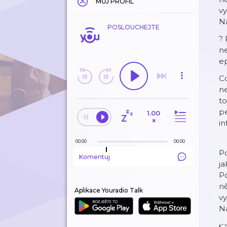
MŮJ PROFIL
vy
Na
POSLOUCHEJTE
? 
n
e
Co
ne
to
pe
1.00
×
in
00:00
00:00
Po
Komentuj
ja
Po
ně
Aplikace Youradio Talk
vy
Na
👉