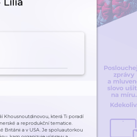
Lilia
ií Khousnoutdinovou, která Ti poradí
tnerské a reprodukční tematice.
lké Británii a v USA. Je spoluautorkou
ánu, kam organizuje výpravy a