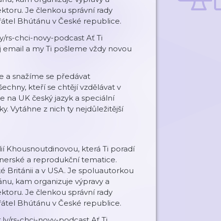
ktoru. Je členkou správní rady
řátel Bhútánu v České republice.
y/rs-chci-novy-podcast Ať Ti
 email a my Ti pošleme vždy novou
ne a snažíme se předávat
chny, kteří se chtějí vzdělávat v
e na UK český jazyk a speciální
 Vytáhne z nich ty nejdůležitější
ií Khousnoutdinovou, která Ti poradí
tnerské a reprodukční tematice.
lké Británii a v USA. Je spoluautorkou
ánu, kam organizuje výpravy a
ktoru. Je členkou správní rady
řátel Bhútánu v České republice.
.ly/rs-chci-novy-podcast Ať Ti