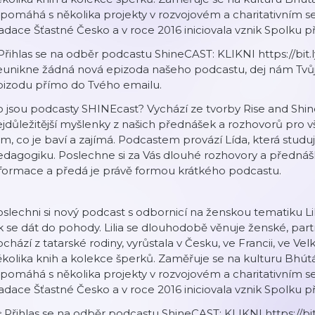
pomáhá s několika projekty v rozvojovém a charitativním se
dace Šťastné Česko a v roce 2016 iniciovala vznik Spolku p
Přihlas se na odběr podcastu ShineCAST: KLIKNI https://bit.l
eunikne žádná nová epizoda našeho podcastu, dej nám Tvůj
pizodu přímo do Tvého emailu.
 jsou podcasty SHINEcast? Vychází ze tvorby Rise and Shi
jdůležitější myšlenky z našich přednášek a rozhovorů pro vše
m, co je baví a zajímá. Podcastem provází Lída, která studuj
dagogiku. Poslechne si za Vás dlouhé rozhovory a přednášky.
formace a předá je právě formou krátkého podcastu.
slechni si nový podcast s odbornicí na ženskou tematiku Lil
k se dát do pohody. Lilia se dlouhodobě věnuje ženské, par
chází z tatarské rodiny, vyrůstala v Česku, ve Francii, ve Ve
kolika knih a kolekce šperků. Zaměřuje se na kulturu Bhút
pomáhá s několika projekty v rozvojovém a charitativním se
dace Šťastné Česko a v roce 2016 iniciovala vznik Spolku p
 Přihlas se na odběr podcastu ShineCAST: KLIKNI https://bit