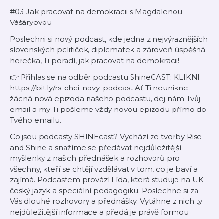
#03 Jak pracovat na demokracii s Magdalenou
Vášáryovou
Poslechni si nový podcast, kde jedna z nejvýraznějších
slovenských političek, diplomatek a zároveň úspěšná
herečka, Ti poradí, jak pracovat na demokracii!
👉 Přihlas se na odběr podcastu ShineCAST: KLIKNI
https://bit.ly/rs-chci-novy-podcast Ať Ti neunikne
žádná nová epizoda našeho podcastu, dej nám Tvůj
email a my Ti pošleme vždy novou epizodu přímo do
Tvého emailu.
Co jsou podcasty SHINEcast? Vychází ze tvorby Rise
and Shine a snažíme se předávat nejdůležitější
myšlenky z našich přednášek a rozhovorů pro
všechny, kteří se chtějí vzdělávat v tom, co je baví a
zajímá. Podcastem provází Lída, která studuje na UK
český jazyk a speciální pedagogiku. Poslechne si za
Vás dlouhé rozhovory a přednášky. Vytáhne z nich ty
nejdůležitější informace a předá je právě formou