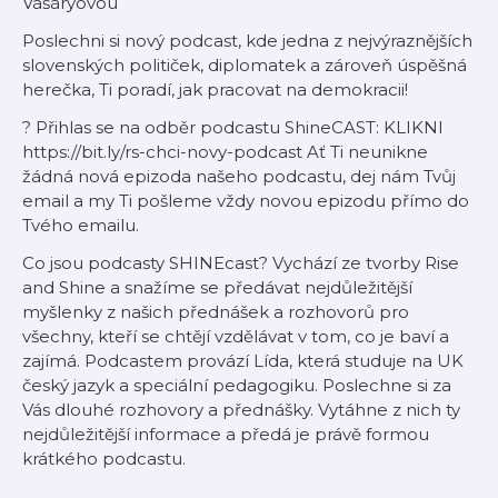
Vášáryovou
Poslechni si nový podcast, kde jedna z nejvýraznějších
slovenských političek, diplomatek a zároveň úspěšná
herečka, Ti poradí, jak pracovat na demokracii!
? Přihlas se na odběr podcastu ShineCAST: KLIKNI
https://bit.ly/rs-chci-novy-podcast Ať Ti neunikne
žádná nová epizoda našeho podcastu, dej nám Tvůj
email a my Ti pošleme vždy novou epizodu přímo do
Tvého emailu.
Co jsou podcasty SHINEcast? Vychází ze tvorby Rise
and Shine a snažíme se předávat nejdůležitější
myšlenky z našich přednášek a rozhovorů pro
všechny, kteří se chtějí vzdělávat v tom, co je baví a
zajímá. Podcastem provází Lída, která studuje na UK
český jazyk a speciální pedagogiku. Poslechne si za
Vás dlouhé rozhovory a přednášky. Vytáhne z nich ty
nejdůležitější informace a předá je právě formou
krátkého podcastu.