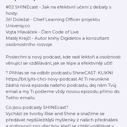
#02 SHINEcast - Jak na efektivní učení z debaty s
hosty:
Jiří Doležal - Chief Learning Officer projektu
Universy.co
Vojta Hlaváček - Člen Code of Live
Matěj Krejčí - Autor knihy Digidetox a konzultant
osobnostního rozvoje
Poslechni si nový podcast, kde radí lektoři a osobnosti
věnující se vzdělávání, jak se lépe a efektivněji učit!
? Přihlas se na odběr podcastu ShineCAST: KLIKNI
https://bit.ly/rs-chci-novy-podcast Ať Ti neunikne
žádná nová epizoda našeho podcastu, dej nám Tvůj
email a my Ti pošleme vždy novou epizodu přímo do
Tvého emailu.
Co jsou podcasty SHINEcast?
Vychází ze tvorby Rise and Shine a snažíme se
předávat nejdůležitější myšlenky z našich přednášek
a rozhovorů pro všechny, kteří se chtějí vzdělávat v