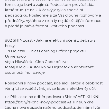
tom, co je baví a zajímá. Podcastem provází Lída,
která studuje na UK český jazyk a speciální
pedagogiku. Poslechne si za Vás dlouhé rozhovory a
přednášky. Vytáhne z nich ty nejdůležitější informace
a předá je právě formou krátkého podcastu.
#02 SHINEcast - Jak na efektivní učení z debaty s
hosty:
Jiří Doležal - Chief Learning Officer projektu
Universy.co
Vojta Hlaváček - Člen Code of Live
Matěj Krejčí - Autor knihy Digidetox a konzultant
osobnostního rozvoje
Poslechni si nový podcast, kde radí lektoři a osobnosti
věnující se vzdělávání, jak se lépe a efektivněji učit!
👉 Přihlas se na odběr podcastu ShineCAST: KLIKNI
https://bit.ly/rs-chci-novy-podcast Ať Ti neunikne
žádná nová epizoda našeho podcastu, dej nám Tvůj