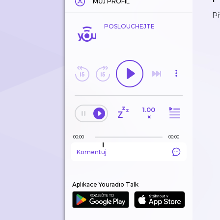
MŮJ PROFIL
Př
POSLOUCHEJTE
1.00
×
00:00
00:00
Komentuj
Aplikace Youradio Talk