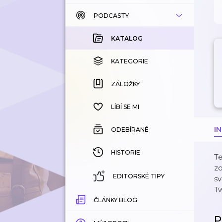
PODCASTY
KATALOG
KOUPENÉ
KATALOG
KATEGORIE
KATEGORIE
ZÁLOŽKY
ZÁLOŽKY
HISTORIE
LÍBÍ SE MI
I
ODEBÍRANÉ
HISTORIE
Te
zo
EDITORSKÉ TIPY
sv
Tw
ČLÁNKY BLOG
P