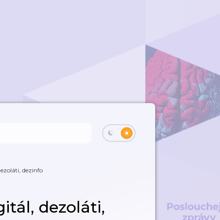
dezoláti, dezinfo
itál, dezoláti,