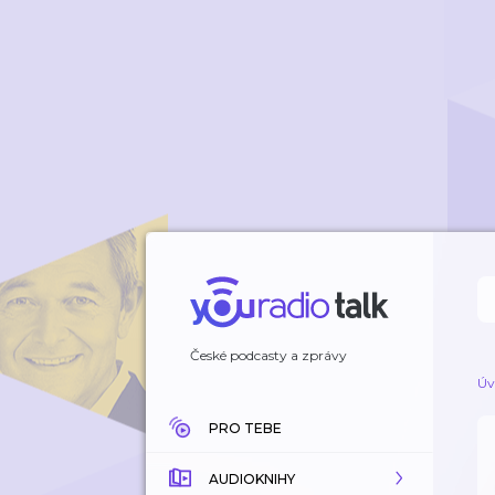
České podcasty a zprávy
Úv
PRO TEBE
AUDIOKNIHY