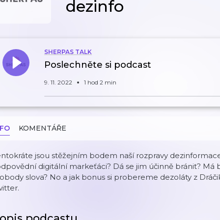
dezinfo
SHERPAS TALK
Poslechněte si podcast
9. 11. 2022
1 hod 2 min
NFO
KOMENTÁŘE
ntokráte jsou stěžejním bodem naší rozpravy dezinformace
dpovědní digitální markeťáci? Dá se jim účinně bránit? M
obody slova? No a jak bonus si probereme dezoláty z Dráči
itter.
opis podcastu