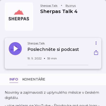
Sherpas Talk
Byznys
Sherpas Talk 4
Sherpas Talk
Poslechněte si podcast
19. 9. 2022
59 min
INFO
KOMENTÁŘE
Novinky a zajímavosti z uplynulého měsíce v českém
digitálu.
- více reklam na YouTube - Škodovka má nové logo -