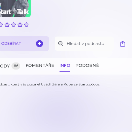
ODEBÍRAT
KOMENTÁŘE
INFO
PODOBNÉ
ZODY
86
dcast, který vás posune! Uvádí Bára a Kuba ze StartupJobs.