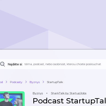
Najděte si:
od
Podcasty
Byznys
StartupTalk
Byznys
SharkTalk by StartupJobs
Podcast StartupTa