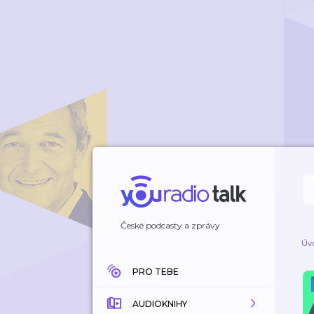
České podcasty a zprávy
Úv
PRO TEBE
AUDIOKNIHY